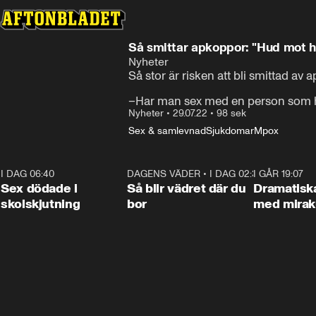
Så smittar apkoppor: "Hud mot 
Nyheter
Så stor är risken att bli smittad av a
–Har man sex med en person som ha
Nyheter
•
29.07.22
•
98 sek
Sex & samlevnad
Sjukdomar
Mpox
I DAG 06:40
0:47
DAGENS VÄDER
•
I DAG 02:30
1:06
I GÅR 19:07
Sex dödade i
Så blir vädret där du
Dramatisk
skolskjutning
bor
med miraku