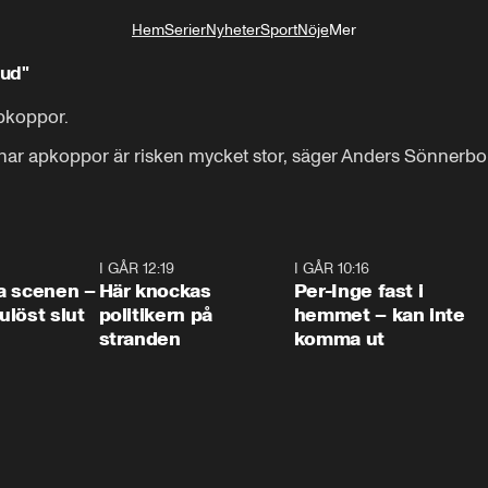
Hem
Serier
Nyheter
Sport
Nöje
Mer
Livsstil
hud"
pkoppor.

r apkoppor är risken mycket stor, säger Anders Sönnerborg
0:42
I GÅR 12:19
0:45
I GÅR 10:16
1:2
a scenen –
Här knockas
Per-Inge fast i
löst slut
politikern på
hemmet – kan inte
stranden
komma ut