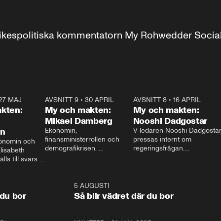
r inrikespolitiska kommentatorn My Rohwedder Soci
27 MAJ
3:51
AVSNITT 9
•
30 APRIL
24:00
AVSNITT 8
•
16 APRIL
25:1
kten:
My och makten:
My och makten:
Mikael Damberg
Nooshi Dadgostar
on
Ekonomin, 
V-ledaren Nooshi Dadgostar
finansministerrollen och 
pressas internt om 
onomin och 
demografikrisen. 
regeringsfrågan.

lisabeth 
Oppositionen ställs till svars 
I Aftonbladets 
ls till svars 
när Socialdemokraternas 
partiledarutfrågning ”My 
stern gästar 
Mikael Damberg gästar My 
och Makten” sätter hon ner 
My och Makten. 
och Makten. 
foten mot kritikerna:

1:06
5 AUGUSTI
1:0
– Vi ställer upp i val. Ska vi 
 du bor
Så blir vädret där du bor
vara med så sitter vi förstås 