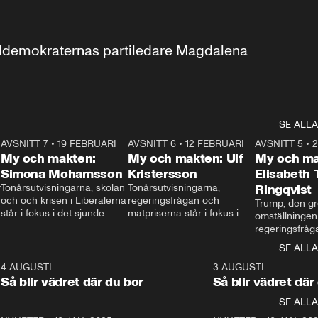
aldemokraternas partiledare Magdalena 
SE ALLA
7
AVSNITT 7
•
19 FEBRUARI
24:30
AVSNITT 6
•
12 FEBRUARI
27:30
AVSNITT 5
•
My och makten:
My och makten: Ulf
My och ma
Simona Mohamsson
Kristersson
Elisabeth
 
Tonårsutvisningarna, skolan 
Tonårsutvisningarna, 
Ringqvist
och och krisen i Liberalerna 
regeringsfrågan och 
Trump, den gr
står i fokus i det sjunde 
matpriserna står i fokus i 
omställningen
avsnittet av ”My och 
det sjätte avsnittet av ”My 
regeringsfråga
makten”. Se när 
och makten”. Se när 
centrum i det 
SE ALLA
Aftonbladets inrikespolitiska 
Aftonbladets inrikespolitiska 
avsnittet av ”
kommentator My 
kommentator My 
6
4 AUGUSTI
1:06
3 AUGUSTI
Makten”. Se nä
Rohwedder ställer 
Rohwedder ställer 
Så blir vädret där du bor
Så blir vädret där
Aftonbladets in
utbildnings- och 
statsminister Ulf Kristersson 
kommentator 
SE ALLA
integrationsminister Simona 
till svars.
Rohwedder stäl
Mohamsson till svars.