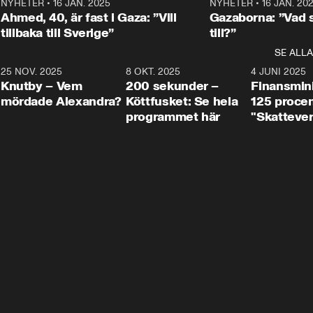
Centerpartiets
2
NYHETER
•
16 JAN. 2025
1:01
NYHETER
•
16 JAN. 20
Thand Ring till
Ahmed, 40, är fast i Gaza: ”Vill
Gazaborna: ”Vad s
tillbaka till Sverige”
till?”
SE ALLA
3
25 NOV. 2025
31:05
8 OKT. 2025
4:29
4 JUNI 2025
Knutby – Vem
200 sekunder –
Finansmin
mördade Alexandra?
Köttfusket: Se hela
125 procent
programmet här
"Skattever
viktig uppg