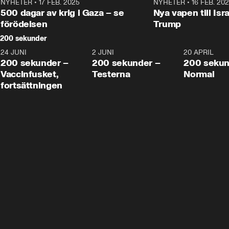
NYHETER
•
17 FEB. 2025
0:45
NYHETER
•
16 FEB. 20
500 dagar av krig i Gaza – se
Nya vapen till Isr
förödelsen
Trump
200 sekunder
24 JUNI
5:00
2 JUNI
4:23
20 APRIL
200 sekunder –
200 sekunder –
200 sekun
Vaccinfusket,
Testerna
Normal
fortsättningen