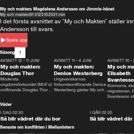
My och makten: Magdalena Andersson om Jimmie-hånet
My och makten
S1 E1
23.10.25
21 min
I det första avsnittet av ”My och Makten” ställe
Andersson till svars.
Spela upp
1
Säsong
AVSNITT 12
•
11 JUNI
26:27
AVSNITT 11
•
4 JUNI
23:40
AVSNITT 10
•
My och makten:
My och makten:
My och ma
Douglas Thor
Denice Westerberg
Elisabeth
Moderata 
Ungsvenskarnas 
Svantess
ungdomsförbundet (MUF:s) 
förbundsordförande Denice 
Kvinnorna, ek
ordförande Douglas Thor 
Westerberg gästar My och 
migrationen. E
gästar My och makten. I 
makten. I avsnittet 
Svantesson stäl
avsnittet diskuteras 
diskuteras migrationsfrågan 
när finansmini
Väder
tonårsutvisningarna och hur 
och hur SD ska locka 
Moderaterna ska locka 
kvinnliga väljare. 
I DAG 02:30
1:06
I GÅR 02:30
väljare till valet i höst. 
Så blir vädret där du bor
Så blir vädret där
Senaste om konflikten i Mellanöstern