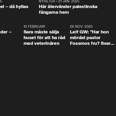
25
1:22
NYHETER
•
21 JAN. 2025
0:5
ael – då hyllas
Här återvänder palestinska
fångarna hem
4:24
10 FEBRUARI
4:13
26 NOV. 2025
8:1
der –
Sara måste sälja
Leif GW: ”Har hon
huset för att ha råd
mördat pastor
med veterinären
Fossmos fru? Svar
nej.”