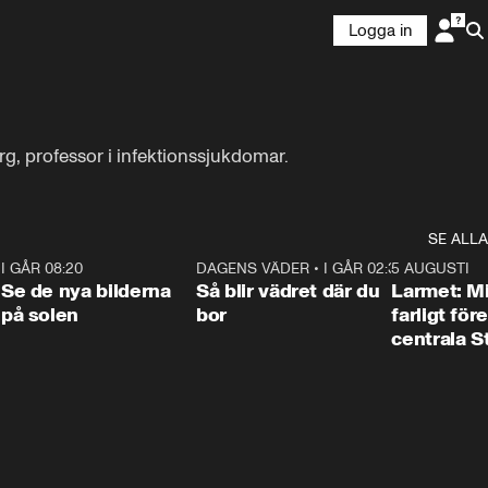
Logga in
, professor i infektionssjukdomar.
SE ALLA
6
I GÅR 08:20
0:31
DAGENS VÄDER
•
I GÅR 02:30
1:06
5 AUGUSTI
Se de nya bilderna
Så blir vädret där du
Larmet: M
på solen
bor
farligt för
centrala 