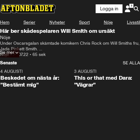
Logga in
Hem
Serier
Nyheter
Sport
Nöje
Livsstil
Här ber skådespelaren Will Smith om ursäkt
Nöje
Under Oscarsgalan skämtade komikern Chris Rock om Will Smiths fru, 
Jada Pinkett Smith. 

Se mer
Will Smith klev då upp på scenen och gav Chris en örfil.
Nöje
•
29.07.22
•
65 sek
Senaste
SE ALLA
4 AUGUSTI
0:24
3 AUGUSTI
Beskedet om nästa år:
This or that med Dara:
”Bestämt mig”
”Vägrar”