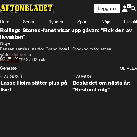
Logga in
Hem
Serier
Nyheter
Sport
Nöje
Livsstil
Rollings Stones-fanet visar upp gåvan: "Fick den av
livvakten"
Nöje
Fansen samlas utanför Grand hotell i Stockholm för att se 
världsstjärnorna.
Se mer
Nöje
•
29.07.22
•
112 sek
Senaste
SE ALLA
6 AUGUSTI
1:04
4 AUGUSTI
Lasse Holm sätter plus på
Beskedet om nästa år:
livet
”Bestämt mig”