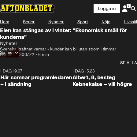
Logga in
Hem
Serier
Nyheter
Sport
Nöje
Livsstil
Elen kan stängas av i vinter: “Ekonomisk smäll för
kunderna”
Nyheter
Svenska kraftnät varnar - kunder kan bli utan ström i timmar
Se mer
Nyheter
•
30.07.22
•
6 min
SE ALLA
I DAG 19:07
0:45
I DAG 15:23
Här somnar programledaren
Albert, 8, besteg
– i sändning
Kebnekaise – vill högre