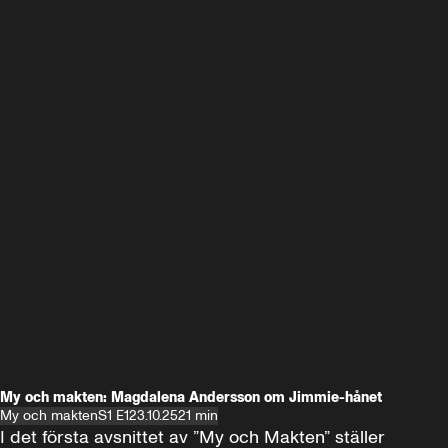
My och makten: Magdalena Andersson om Jimmie-hånet
My och makten
S1 E1
23.10.25
21 min
I det första avsnittet av ”My och Makten” ställer 