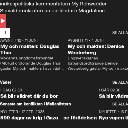
inrikespolitiska kommentatorn My Rohwedder 
Socialdemokraternas partiledare Magdalena 
Andersson till svars.
1
SE ALLA
AVSNITT 12
•
11 JUNI
26:27
AVSNITT 11
•
4 JUNI
2
My och makten: Douglas
My och makten: Denice
Thor
Westerberg
Moderata ungdomsförbundet 
Ungsvenskarnas 
(MUF:s) ordförande Douglas Thor 
förbundsordförande Denice 
gästar My och makten. I avsnittet 
Westerberg gästar My och makten.
diskuteras tonårsutvisningarna och 
avsnittet diskuteras migrationsfrå
hur Moderaterna ska locka väljare till 
och hur SD ska locka kvinnliga 
Väder
SE ALLA
valet i höst. 
väljare. 
I DAG 02:30
1:06
I GÅR 02:30
Så blir vädret där du bor
Så blir vädr
Senaste om konflikten i Mellanöstern
SE ALLA
NYHETER
•
17 FEB. 2025
0:45
NYHETER
•
16 F
500 dagar av krig i Gaza – se förödelsen
Nya vapen ti