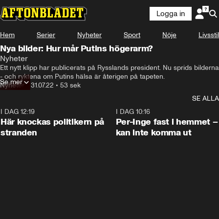
Logga in
Hem
Serier
Nyheter
Sport
Nöje
Livsstil
Nya bilder: Hur mår Putins högerarm?
Nyheter
Ett nytt klipp har publicerats på Rysslands president. Nu sprids bilderna 
- och ryktena om Putins hälsa är återigen på tapeten.
Se mer
Nyheter
•
31.07.22
•
53 sek
SE ALLA
I DAG 12:19
0:45
I DAG 10:16
Här knockas politikern på
Per-Inge fast i hemmet –
stranden
kan inte komma ut