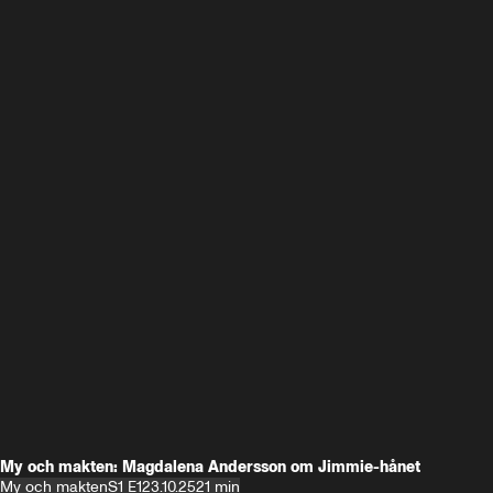
My och makten: Magdalena Andersson om Jimmie-hånet
My och makten
S1 E1
23.10.25
21 min