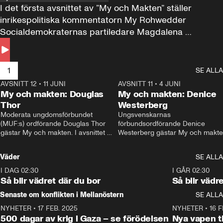
I det första avsnittet av ”My och Makten” ställer 
inrikespolitiska kommentatorn My Rohwedder 
Socialdemokraternas partiledare Magdalena 
Andersson till svars.
1
SE ALLA
AVSNITT 12
•
11 JUNI
26:27
AVSNITT 11
•
4 JUNI
2
My och makten: Douglas
My och makten: Denice
Thor
Westerberg
Moderata ungdomsförbundet 
Ungsvenskarnas 
(MUF:s) ordförande Douglas Thor 
förbundsordförande Denice 
gästar My och makten. I avsnittet 
Westerberg gästar My och makten.
diskuteras tonårsutvisningarna och 
avsnittet diskuteras migrationsfrå
hur Moderaterna ska locka väljare till 
och hur SD ska locka kvinnliga 
Väder
SE ALLA
valet i höst. 
väljare. 
I DAG 02:30
1:06
I GÅR 02:30
Så blir vädret där du bor
Så blir vädr
Senaste om konflikten i Mellanöstern
SE ALLA
NYHETER
•
17 FEB. 2025
0:45
NYHETER
•
16 F
500 dagar av krig i Gaza – se förödelsen
Nya vapen ti