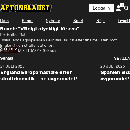
Logga in
Hem
Serier
Nyheter
Sport
Nöje
Livsstil
Rauch: "Väldigt olyckligt för oss"
Fotbolls-EM
Tyska landslagsspelaren Felicitas Rauch efter finalförlusten mot 
England och straffsituationen.
Se mer
Fotbolls-EM
•
31.07.22
•
160 sek
Senast
SE ALLA
27 JULI 2025
0:59
23 JULI 2025
England Europamästare efter
Spanien vida
straffdramatik – se avgörandet!
avgörandet!