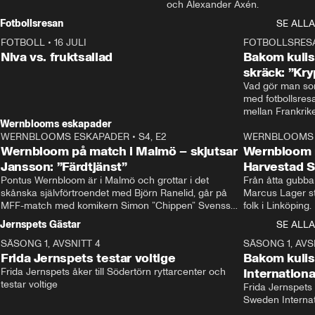
och Alexander Axén.
Fotbollsresan
SE ALLA
FOTBOLL
•
16 JULI
0:44
FOTBOLLSRES
Niva vs. fruktsallad
Bakom kulis
skräck: ”Kry
Vad gör man som
med fotbollsres
Wernblooms eskapader
WERNBLOOMS ESKAPADER
•
S4, E2
38:23
WERNBLOOMS 
Wernbloom på match i Malmö – skjutsar
Wernbloom 
Jansson: ”Färdtjänst”
Harvestad 
Pontus Wernbloom är i Malmö och grottar i det 
Från åtta gubbar 
skånska självförtroendet med Björn Ranelid, går på 
Marcus Lager sta
MFF-match med komikern Simon ”Chippen” Svensson 
folk i Linköping
och hjälper skadade stjärnbacken Pontus Jansson 
och Wernbloom kl
Jernspets Gästar
SE ALLA
hem. 
SÄSONG 1, AVSNITT 4
13:37
SÄSONG 1, AVS
Frida Jernspets testar voltige
Bakom kuli
Frida Jernspets åker till Södertörn ryttarcenter och 
Internation
testar voltige
Frida Jernspets 
Sweden Interna