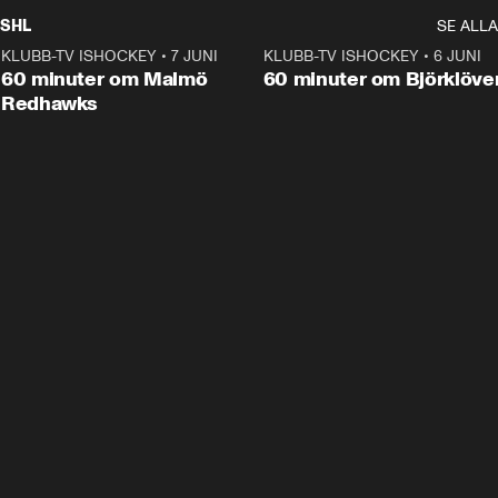
SHL
SE ALLA
KLUBB-TV ISHOCKEY
•
7 JUNI
1:02:53
KLUBB-TV ISHOCKEY
•
6 JUNI
1:0
Plus
60 minuter om Malmö
60 minuter om Björklöve
Redhawks