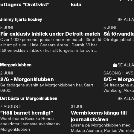
uttagen: ”Orättvist”
kula
Jimmy hjärta hockey
SE ALLA
5 JUNI
11:14
5 JUNI
Får exklusiv inblick under Detroit-match
Så förvandl
Över 1 000 personer jobbar under en match, för att få 
Otroliga jobbet
allt att gå runt i Little Ceasars Arena i Detroit. Vi har 
fått en exklusiv inblick i hur allt fungerar inför och 
under match i världens bästa hockeyliga
Morgonklubben
SE ALLA
2 JUNI
SÄSONG 1, AVSN
2/6 - Morgonklubben
8/5 – Morg
Se tisdagens avsnitt av Morgonklubben här. Start 
Se fredagens av
09.00. 
Det bästa ur Morgonklubben
SE ALLA
7 AUGUSTI
1:14
31 JULI
”Höll barnet hemligt”
Wernblooms känga till
Wernblooms Keisuke Honda-
journalistkåren
anekdoter i senaste avsnittet av 
Lyssna på Morgonklubben med 
Morgonklubben
Makoto Asahara, Pontus Wernblo