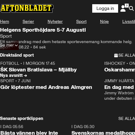
Logga in
Hem
Serier
Nyheter
Sport
Nöje
Livsstil
Helgens Sporthöjdare 5-7 Augusti
Sport
Ett sammandrag med dem hetaste sportevenemang kommande helg.
Se mer
Sport
•
01.08.22
•
84 sek
Direktsänd sport
SE ALLA
FOTBOLL
•
I MORGON 17:45
ISHOCKEY
•
ON
Plus
Plus
ŠK Slovan Bratislava – Mjällby
Oskarshamn
Nya avsnitt →
SPORT
•
7 JUNI
16:36
JIMMY HJÄRTA
Gör löptester med Andreas Almgren
En dag med 
Jimmy Wixtröm 
under debuten i
Senaste sportklippen
SE ALLA
I DAG 05:56
1:13
I DAG 05:30
Bästa vännen blev inte
Svenskornas medaljhopp