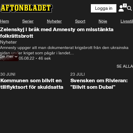
Logga in
Hem
Serier
Nyheter
Sport
Nöje
Livsstil
Zelenskyj i bråk med Amnesty om misstänkta
folkrättsbrott
Nyheter
Amnesty uppger att man dokumenterat krigsbrott från den ukrainska 
sidan under kriget som pågår i landet.

Se mer
Nyheter
•
05.08.22
•
46 sek
Något president Volodymyr Zelenskyj avfärdar.

SE ALLA
– Det finns ingen situation, inte ens en hypotetisk sådan, som kan 
30 JUNI
1:24
23 JULI
berättiga en enda av de ryska attackerna mot Ukraina, säger han.
Kommunen som blivit en
Svensken om Rivieran:
tillflyktsort för skuldsatta
"Blivit som Dubai"