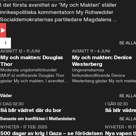
I det första avsnittet av ”My och Makten” ställer 
inrikespolitiska kommentatorn My Rohwedder 
Socialdemokraternas partiledare Magdalena 
Andersson till svars.
1
SE ALLA
AVSNITT 12
•
11 JUNI
26:27
AVSNITT 11
•
4 JUNI
2
My och makten: Douglas
My och makten: Denice
Thor
Westerberg
Moderata ungdomsförbundet 
Ungsvenskarnas 
(MUF:s) ordförande Douglas Thor 
förbundsordförande Denice 
gästar My och makten. I avsnittet 
Westerberg gästar My och makten.
diskuteras tonårsutvisningarna och 
avsnittet diskuteras migrationsfrå
hur Moderaterna ska locka väljare till 
och hur SD ska locka kvinnliga 
Väder
SE ALLA
valet i höst. 
väljare. 
I DAG 02:30
1:06
I GÅR 02:30
Så blir vädret där du bor
Så blir vädr
Senaste om konflikten i Mellanöstern
SE ALLA
NYHETER
•
17 FEB. 2025
0:45
NYHETER
•
16 F
500 dagar av krig i Gaza – se förödelsen
Nya vapen ti