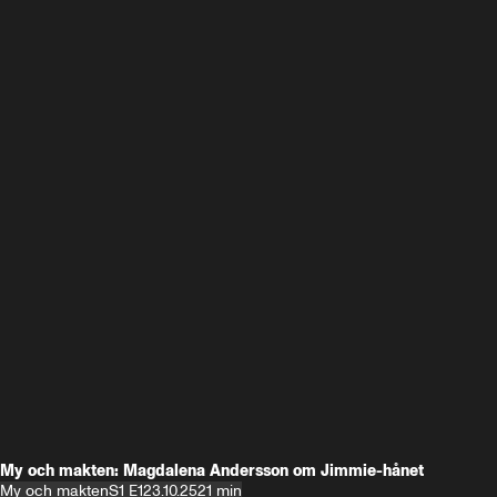
My och makten: Magdalena Andersson om Jimmie-hånet
My och makten
S1 E1
23.10.25
21 min