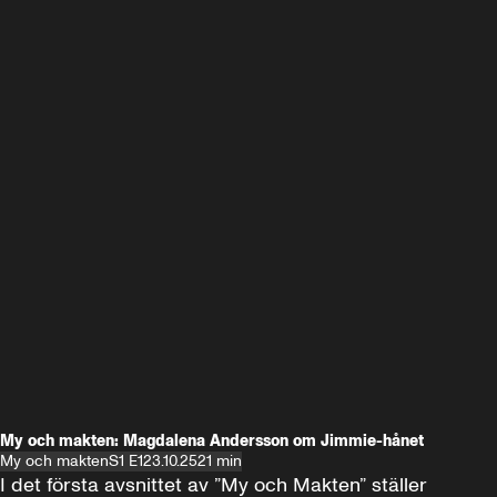
My och makten: Magdalena Andersson om Jimmie-hånet
My och makten
S1 E1
23.10.25
21 min
I det första avsnittet av ”My och Makten” ställer 