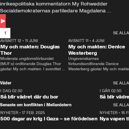
inrikespolitiska kommentatorn My Rohwedder 
Socialdemokraternas partiledare Magdalena 
Andersson till svars.
1
SE ALLA
AVSNITT 12
•
11 JUNI
26:27
AVSNITT 11
•
4 JUNI
2
My och makten: Douglas
My och makten: Denice
Thor
Westerberg
Moderata ungdomsförbundet 
Ungsvenskarnas 
(MUF:s) ordförande Douglas Thor 
förbundsordförande Denice 
gästar My och makten. I avsnittet 
Westerberg gästar My och makten.
diskuteras tonårsutvisningarna och 
avsnittet diskuteras migrationsfrå
hur Moderaterna ska locka väljare till 
och hur SD ska locka kvinnliga 
Väder
SE ALLA
valet i höst. 
väljare. 
I DAG 02:30
1:06
I GÅR 02:30
Så blir vädret där du bor
Så blir vädr
Senaste om konflikten i Mellanöstern
SE ALLA
NYHETER
•
17 FEB. 2025
0:45
NYHETER
•
16 F
500 dagar av krig i Gaza – se förödelsen
Nya vapen ti