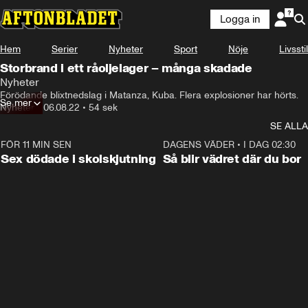
Logga in
Hem
Serier
Nyheter
Sport
Nöje
Livsstil
Storbrand i ett råoljelager – många skadade
Nyheter
Förödande blixtnedslag i Matanza, Kuba. Flera explosioner har hörts.
Se mer
Nyheter
•
06.08.22
•
54 sek
SE ALLA
FÖR 11 MIN SEN
0:35
DAGENS VÄDER
•
I DAG 02:30
Sex dödade i skolskjutning
Så blir vädret där du bor