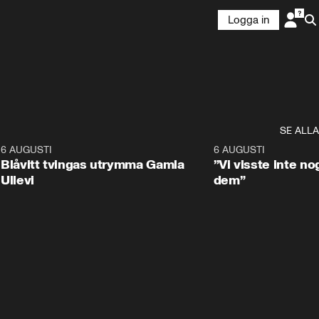
Logga in
SE ALLA
7
6 AUGUSTI
0:29
6 AUGUSTI
Blåvitt tvingas utrymma Gamla
”Vi visste inte n
Ullevi
dem”