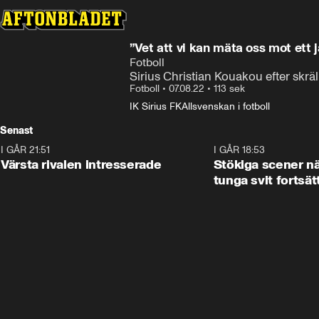
”Vet att vi kan mäta oss mot ett j
Fotboll
Sirius Christian Kouakou efter skr
Fotboll
•
07.08.22
•
113 sek
IK Sirius FK
Allsvenskan i fotboll
Senast
I GÅR 21:51
0:31
I GÅR 18:53
Värsta rivalen intresserade
Stökiga scener nä
tunga svit fortsät