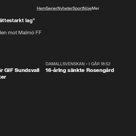
Hem
Serier
Nyheter
Sport
Nöje
Mer
Livsstil
ättestarkt lag”
ällen mot Malmö FF
1:44
DAMALLSVENSKAN
•
I GÅR 18:52
0:4
r GIF Sundsvall
16-åring sänkte Rosengård
ter