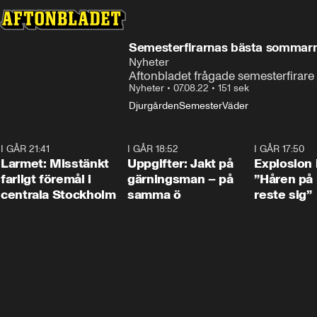
Semesterfirarnas bästa sommar
Nyheter
Aftonbladet frågade semesterfira
Nyheter
•
07.08.22
•
151 sek
Djurgården
Semester
Väder
I GÅR 21:41
0:35
I GÅR 18:52
0:33
I GÅR 17:50
Larmet: Misstänkt
Uppgifter: Jakt på
Explosion 
farligt föremål i
gärningsman – på
”Håren på
centrala Stockholm
samma ö
reste sig”