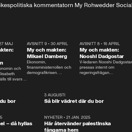
r inrikespolitiska kommentatorn My Rohwedder Soci
27 MAJ
3:51
AVSNITT 9
•
30 APRIL
24:00
AVSNITT 8
•
16 APRIL
25:1
kten:
My och makten:
My och makten:
Mikael Damberg
Nooshi Dadgostar
on
Ekonomin, 
V-ledaren Nooshi Dadgostar
finansministerrollen och 
pressas internt om 
onomin och 
demografikrisen. 
regeringsfrågan.

lisabeth 
Oppositionen ställs till svars 
I Aftonbladets 
ls till svars 
när Socialdemokraternas 
partiledarutfrågning ”My 
stern gästar 
Mikael Damberg gästar My 
och Makten” sätter hon ner 
My och Makten. 
och Makten. 
foten mot kritikerna:

1:06
3 AUGUSTI
1:0
– Vi ställer upp i val. Ska vi 
 du bor
Så blir vädret där du bor
vara med så sitter vi förstås 
25
1:22
NYHETER
•
21 JAN. 2025
0:5
ael – då hyllas
Här återvänder palestinska
fångarna hem