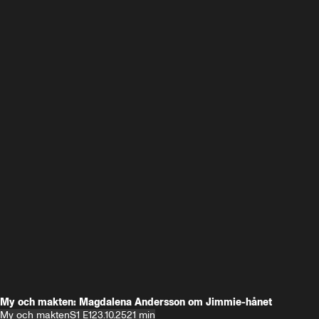
My och makten: Magdalena Andersson om Jimmie-hånet
My och makten
S1 E1
23.10.25
21 min