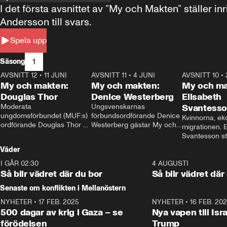
I det första avsnittet av ”My och Makten” ställe
Andersson till svars.
Spela upp
1
Säsong
AVSNITT 12
•
11 JUNI
26:27
AVSNITT 11
•
4 JUNI
23:40
AVSNITT 10
•
My och makten:
My och makten:
My och ma
Douglas Thor
Denice Westerberg
Elisabeth
Moderata 
Ungsvenskarnas 
Svantess
ungdomsförbundet (MUF:s) 
förbundsordförande Denice 
Kvinnorna, ek
ordförande Douglas Thor 
Westerberg gästar My och 
migrationen. E
gästar My och makten. I 
makten. I avsnittet 
Svantesson stäl
avsnittet diskuteras 
diskuteras migrationsfrågan 
när finansmini
Väder
tonårsutvisningarna och hur 
och hur SD ska locka 
Moderaterna ska locka 
kvinnliga väljare. 
I GÅR 02:30
1:06
4 AUGUSTI
väljare till valet i höst. 
Så blir vädret där du bor
Så blir vädret där
Senaste om konflikten i Mellanöstern
NYHETER
•
17 FEB. 2025
0:45
NYHETER
•
16 FEB. 20
500 dagar av krig i Gaza – se
Nya vapen till Isr
förödelsen
Trump