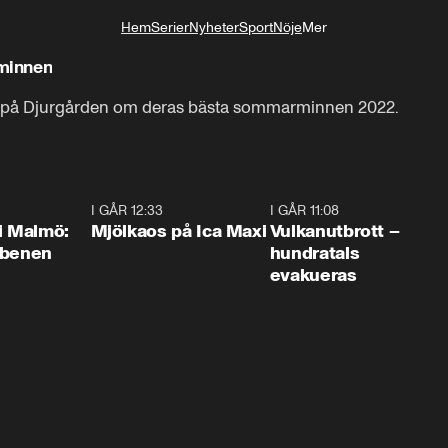
Hem
Serier
Nyheter
Sport
Nöje
Mer
Livsstil
minnen
re på Djurgården om deras bästa sommarminnen 2022.
1:10
I GÅR 12:33
0:24
I GÅR 11:08
0:2
i Malmö:
Mjölkaos på Ica Maxi
Vulkanutbrott –
 benen
hundratals
evakueras