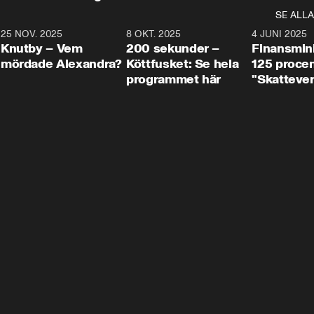
SE ALLA
3
25 NOV. 2025
31:05
8 OKT. 2025
4:29
4 JUNI 2025
Knutby – Vem
200 sekunder –
Finansmin
mördade Alexandra?
Köttfusket: Se hela
125 procent
programmet här
"Skattever
viktig uppg