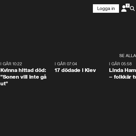
Logga in
SE ALLA
7
I GÅR 10:22
1:12
I GÅR 07:04
0:43
I GÅR 05:58
Kvinna hittad död:
17 dödade i Kiev
Linda Ham
”Sonen vill inte gå
– folkkär t
ut”