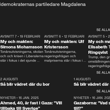
aldemokraternas partiledare Magdalena 
SE ALLA
7
AVSNITT 7
•
19 FEBRUARI
24:30
AVSNITT 6
•
12 FEBRUARI
27:30
AVSNITT 5
•
My och makten:
My och makten: Ulf
My och ma
Simona Mohamsson
Kristersson
Elisabeth
 
Tonårsutvisningarna, skolan 
Tonårsutvisningarna, 
Ringqvist
och och krisen i Liberalerna 
regeringsfrågan och 
Trump, den gr
står i fokus i det sjunde 
matpriserna står i fokus i 
omställningen
avsnittet av ”My och 
det sjätte avsnittet av ”My 
regeringsfråga
makten”. Se när 
och makten”. Se när 
centrum i det 
SE ALLA
Aftonbladets inrikespolitiska 
Aftonbladets inrikespolitiska 
avsnittet av ”
kommentator My 
kommentator My 
6
2 AUGUSTI
1:06
1 AUGUSTI
Makten”. Se nä
Rohwedder ställer 
Rohwedder ställer 
Så blir vädret där du bor
Så blir vädret där
Aftonbladets in
utbildnings- och 
statsminister Ulf Kristersson 
kommentator 
SE ALLA
integrationsminister Simona 
till svars.
Rohwedder stäl
Mohamsson till svars.
Centerpartiets
2
NYHETER
•
16 JAN. 2025
1:01
NYHETER
•
16 JAN. 20
Thand Ring till
Ahmed, 40, är fast i Gaza: ”Vill
Gazaborna: ”Vad s
tillbaka till Sverige”
till?”