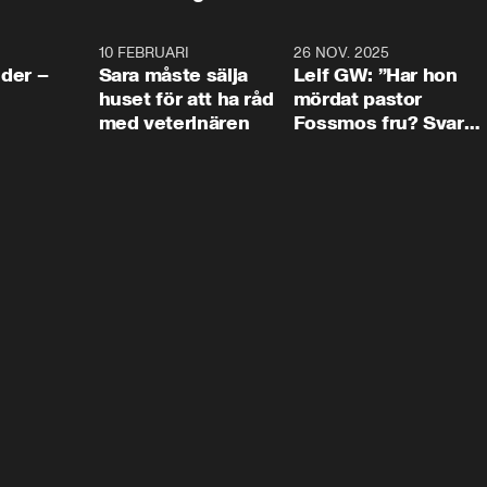
4:24
10 FEBRUARI
4:13
26 NOV. 2025
8:1
der –
Sara måste sälja
Leif GW: ”Har hon
huset för att ha råd
mördat pastor
med veterinären
Fossmos fru? Svar
nej.”