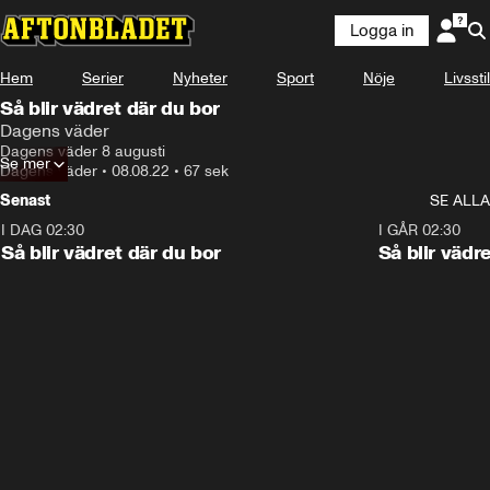
Logga in
Hem
Serier
Nyheter
Sport
Nöje
Livsstil
Så blir vädret där du bor
Dagens väder
Dagens väder 8 augusti
Se mer
Dagens väder
•
08.08.22
•
67 sek
Senast
SE ALLA
I DAG 02:30
1:06
I GÅR 02:30
Så blir vädret där du bor
Så blir vädr