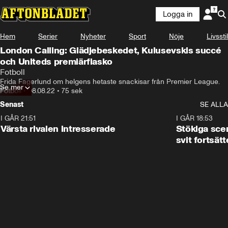
Logga in
Hem
Serier
Nyheter
Sport
Nöje
Livsstil
London Calling: Glädjebeskedet, Kulusevskis succé
och Uniteds premiärfiasko
Fotboll
Frida Fagerlund om helgens hetaste snackisar från Premier League.
Se mer
Fotboll
•
08.08.22
•
75 sek
Senast
SE ALLA
I GÅR 21:51
0:31
I GÅR 18:53
Värsta rivalen intresserade
Stökiga sce
svit fortsätt