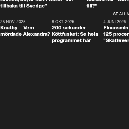
tillbaka till Sverige”
till?”
SE ALLA
3
25 NOV. 2025
31:05
8 OKT. 2025
4:29
4 JUNI 2025
Knutby – Vem
200 sekunder –
Finansmin
mördade Alexandra?
Köttfusket: Se hela
125 procent
programmet här
"Skattever
viktig uppg