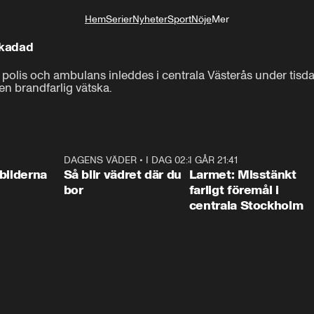
Hem
Serier
Nyheter
Sport
Nöje
Mer
Livsstil
skadad
, polis och ambulans inleddes i centrala Västerås under tis
 en brandfarlig vätska.
0:31
DAGENS VÄDER
•
I DAG 02:30
1:06
I GÅR 21:41
0:3
bilderna
Så blir vädret där du
Larmet: Misstänkt
bor
farligt föremål i
centrala Stockholm