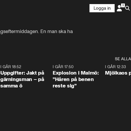
Logga in
dagseftermiddagen. En man ska ha 
SE ALLA
5
I GÅR 18:52
0:33
I GÅR 17:50
1:10
I GÅR 12:33
Uppgifter: Jakt på
Explosion i Malmö:
Mjölkaos p
gärningsman – på
”Håren på benen
samma ö
reste sig”