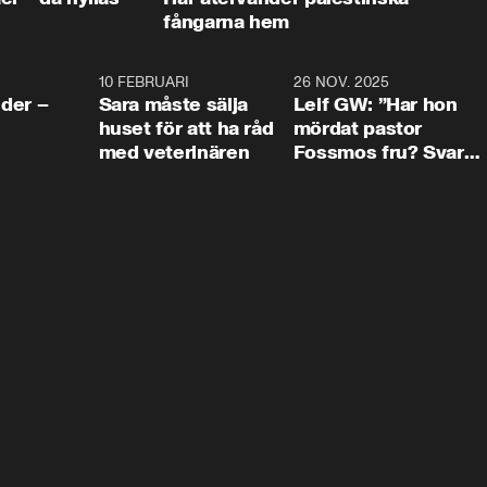
fångarna hem
4:24
10 FEBRUARI
4:13
26 NOV. 2025
8:1
der –
Sara måste sälja
Leif GW: ”Har hon
huset för att ha råd
mördat pastor
med veterinären
Fossmos fru? Svar
nej.”