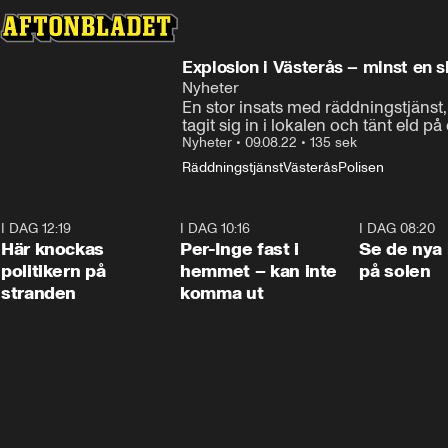
Explosion i Västerås – minst en 
Nyheter
En stor insats med räddningstjänst
tagit sig in i lokalen och tänt eld på
Nyheter
•
09.08.22
•
135 sek
Räddningstjänst
Västerås
Polisen
I DAG 12:19
0:45
I DAG 10:16
1:26
I DAG 08:20
Här knockas
Per-Inge fast i
Se de nya 
politikern på
hemmet – kan inte
på solen
stranden
komma ut