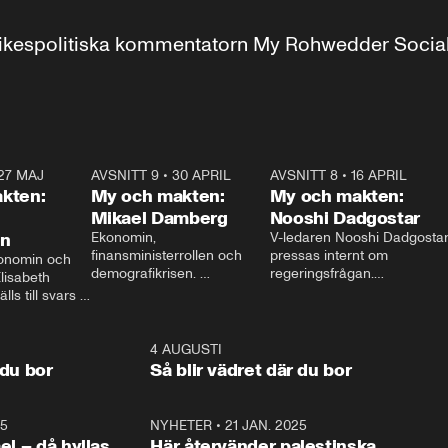
r inrikespolitiska kommentatorn My Rohwedder Soci
27 MAJ
3:51
AVSNITT 9
•
30 APRIL
24:00
AVSNITT 8
•
16 APRIL
25:1
kten:
My och makten:
My och makten:
Mikael Damberg
Nooshi Dadgostar
on
Ekonomin, 
V-ledaren Nooshi Dadgostar
finansministerrollen och 
pressas internt om 
onomin och 
demografikrisen. 
regeringsfrågan.

lisabeth 
Oppositionen ställs till svars 
I Aftonbladets 
ls till svars 
när Socialdemokraternas 
partiledarutfrågning ”My 
stern gästar 
Mikael Damberg gästar My 
och Makten” sätter hon ner 
My och Makten. 
och Makten. 
foten mot kritikerna:

1:06
4 AUGUSTI
1:0
– Vi ställer upp i val. Ska vi 
 du bor
Så blir vädret där du bor
vara med så sitter vi förstås 
25
1:22
NYHETER
•
21 JAN. 2025
0:5
ael – då hyllas
Här återvänder palestinska