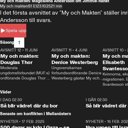
My och makten: Magdalena Andersson om Jimmie-hånet
My och makten
S1 E1
23.10.25
21 min
I det första avsnittet av ”My och Makten” ställe
Andersson till svars.
Spela upp
1
Säsong
AVSNITT 12
•
11 JUNI
26:27
AVSNITT 11
•
4 JUNI
23:40
AVSNITT 10
•
My och makten:
My och makten:
My och ma
Douglas Thor
Denice Westerberg
Elisabeth
Moderata 
Ungsvenskarnas 
Svantess
ungdomsförbundet (MUF:s) 
förbundsordförande Denice 
Kvinnorna, ek
ordförande Douglas Thor 
Westerberg gästar My och 
migrationen. E
gästar My och makten. I 
makten. I avsnittet 
Svantesson stäl
avsnittet diskuteras 
diskuteras migrationsfrågan 
när finansmini
Väder
tonårsutvisningarna och hur 
och hur SD ska locka 
Moderaterna ska locka 
kvinnliga väljare. 
I DAG 02:30
1:06
I GÅR 02:30
väljare till valet i höst. 
Så blir vädret där du bor
Så blir vädret där
Senaste om konflikten i Mellanöstern
NYHETER
•
17 FEB. 2025
0:45
NYHETER
•
16 FEB. 20
500 dagar av krig i Gaza – se
Nya vapen till Isr