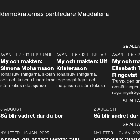
aldemokraternas partiledare Magdalena 
SE ALLA
7
AVSNITT 7
•
19 FEBRUARI
24:30
AVSNITT 6
•
12 FEBRUARI
27:30
AVSNITT 5
•
My och makten:
My och makten: Ulf
My och ma
Simona Mohamsson
Kristersson
Elisabeth
 
Tonårsutvisningarna, skolan 
Tonårsutvisningarna, 
Ringqvist
och och krisen i Liberalerna 
regeringsfrågan och 
Trump, den gr
står i fokus i det sjunde 
matpriserna står i fokus i 
omställningen
avsnittet av ”My och 
det sjätte avsnittet av ”My 
regeringsfråga
makten”. Se när 
och makten”. Se när 
centrum i det 
SE ALLA
Aftonbladets inrikespolitiska 
Aftonbladets inrikespolitiska 
avsnittet av ”
kommentator My 
kommentator My 
6
3 AUGUSTI
1:06
2 AUGUSTI
Makten”. Se nä
Rohwedder ställer 
Rohwedder ställer 
Så blir vädret där du bor
Så blir vädret där
Aftonbladets in
utbildnings- och 
statsminister Ulf Kristersson 
kommentator 
SE ALLA
integrationsminister Simona 
till svars.
Rohwedder stäl
Mohamsson till svars.
Centerpartiets
2
NYHETER
•
16 JAN. 2025
1:01
NYHETER
•
16 JAN. 20
Thand Ring till
Ahmed, 40, är fast i Gaza: ”Vill
Gazaborna: ”Vad s