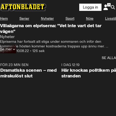
Logga in
Hem
Serier
Nyheter
Sport
Nöje
Livsstil
Villaägarna om elpriserna: ”Vet inte vart det tar
vägen”
Nyheter
Elpriserna har fortsatt att stiga under sommaren och inför den 
kommande hösten kommer kostnaderna trappas upp ännu mer. 
Se mer
Aftonbladets reporter Nicky Jangali tog sig till villaområdet i Tallkrogen 
Nyheter
•
10.08.22
•
126 sek
för att se om boendena är oroliga över elpriserna inför hösten.
SE ALLA
FÖR 23 MIN SEN
0:42
I DAG 12:19
Dramatiska scenen – med
Här knockas politikern p
mirakulöst slut
stranden