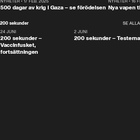
NYHETER
•
17 FEB. 2025
0:45
NYHETER
•
16 F
500 dagar av krig i Gaza – se förödelsen
Nya vapen ti
200 sekunder
SE ALLA
24 JUNI
5:00
2 JUNI
200 sekunder –
200 sekunder – Testern
Vaccinfusket,
fortsättningen