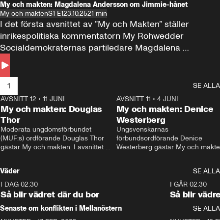
My och makten: Magdalena Andersson om Jimmie-hånet
My och makten
S1 E1
23.10.25
21 min
I det första avsnittet av ”My och Makten” ställer 
inrikespolitiska kommentatorn My Rohwedder 
Socialdemokraternas partiledare Magdalena 
Andersson till svars.
1
SE ALLA
AVSNITT 12
•
11 JUNI
26:27
AVSNITT 11
•
4 JUNI
2
My och makten: Douglas
My och makten: Denice
Thor
Westerberg
Moderata ungdomsförbundet 
Ungsvenskarnas 
(MUF:s) ordförande Douglas Thor 
förbundsordförande Denice 
gästar My och makten. I avsnittet 
Westerberg gästar My och makten.
diskuteras tonårsutvisningarna och 
avsnittet diskuteras migrationsfrå
hur Moderaterna ska locka väljare till 
och hur SD ska locka kvinnliga 
Väder
SE ALLA
valet i höst. 
väljare. 
I DAG 02:30
1:06
I GÅR 02:30
Så blir vädret där du bor
Så blir vädr
Senaste om konflikten i Mellanöstern
SE ALLA