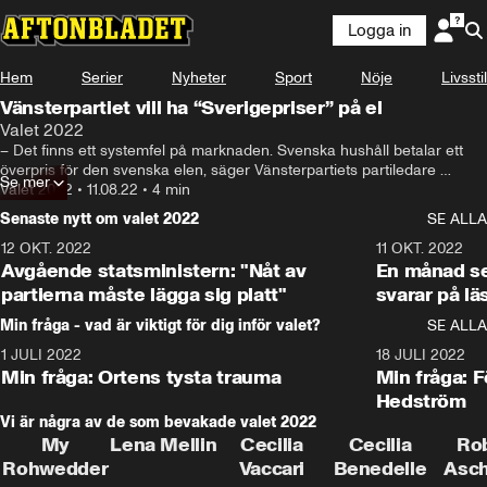
Logga in
Hem
Serier
Nyheter
Sport
Nöje
Livsstil
Vänsterpartiet vill ha “Sverigepriser” på el
Valet 2022
– Det finns ett systemfel på marknaden. Svenska hushåll betalar ett 
överpris för den svenska elen, säger Vänsterpartiets partiledare 
Se mer
Nooshi Dadgostar på en pressträff.
Valet 2022
•
11.08.22
•
4 min
Senaste nytt om valet 2022
SE ALLA
12 OKT. 2022
16:10
11 OKT. 2022
Avgående statsministern: "Nåt av
En månad s
partierna måste lägga sig platt"
svarar på lä
Min fråga - vad är viktigt för dig inför valet?
SE ALLA
1 JULI 2022
8:57
18 JULI 2022
Min fråga: Ortens tysta trauma
Min fråga: 
Hedström
Vi är några av de som bevakade valet 2022
My
Lena Mellin
Cecilia
Cecilia
Ro
Rohwedder
Vaccari
Benedelle
Asc