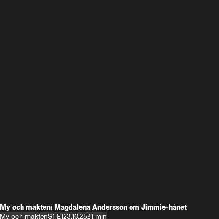
My och makten: Magdalena Andersson om Jimmie-hånet
My och makten
S1 E1
23.10.25
21 min