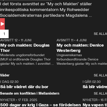
I det första avsnittet av ”My och Makten” ställer 
inrikespolitiska kommentatorn My Rohwedder 
Socialdemokraternas partiledare Magdalena 
Andersson till svars.
1
SE ALLA
AVSNITT 12
•
11 JUNI
26:27
AVSNITT 11
•
4 JUNI
2
My och makten: Douglas
My och makten: Denice
Thor
Westerberg
Moderata ungdomsförbundet 
Ungsvenskarnas 
(MUF:s) ordförande Douglas Thor 
förbundsordförande Denice 
gästar My och makten. I avsnittet 
Westerberg gästar My och makten.
diskuteras tonårsutvisningarna och 
avsnittet diskuteras migrationsfrå
hur Moderaterna ska locka väljare till 
och hur SD ska locka kvinnliga 
Väder
SE ALLA
valet i höst. 
väljare. 
I DAG 02:30
1:06
I GÅR 02:30
Så blir vädret där du bor
Så blir vädr
Senaste om konflikten i Mellanöstern
SE ALLA
NYHETER
•
17 FEB. 2025
0:45
NYHETER
•
16 F
500 dagar av krig i Gaza – se förödelsen
Nya vapen ti