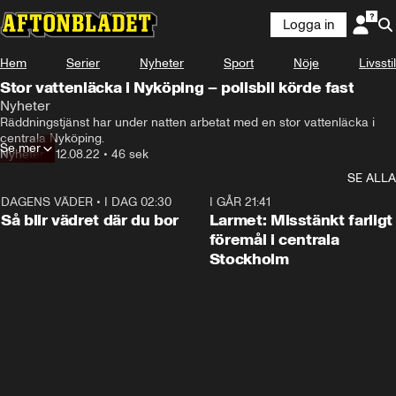
Logga in
Hem
Serier
Nyheter
Sport
Nöje
Livsstil
Stor vattenläcka i Nyköping – polisbil körde fast
Nyheter
Räddningstjänst har under natten arbetat med en stor vattenläcka i 
centrala Nyköping.
Se mer
Nyheter
•
12.08.22
•
46 sek
SE ALLA
DAGENS VÄDER
•
I DAG 02:30
1:06
I GÅR 21:41
Så blir vädret där du bor
Larmet: Misstänkt farligt
föremål i centrala
Stockholm