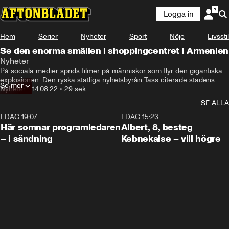
Logga in
Hem
Serier
Nyheter
Sport
Nöje
Livsstil
Se den enorma smällen i shoppingcentret i Armenien
Nyheter
På sociala medier sprids filmer på människor som flyr den gigantiska 
explosionen. Den ryska statliga nyhetsbyrån Tass citerade stadens 
Se mer
borgmästare som sa att ett ospecificerat antal människor var 
Nyheter
•
14.08.22
•
29 sek
instängda i spillrorna.
SE ALLA
I DAG 19:07
0:45
I DAG 15:23
Här somnar programledaren
Albert, 8, besteg
– i sändning
Kebnekaise – vill högre