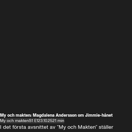
My och makten: Magdalena Andersson om Jimmie-hånet
My och makten
S1 E1
23.10.25
21 min
I det första avsnittet av ”My och Makten” ställer 