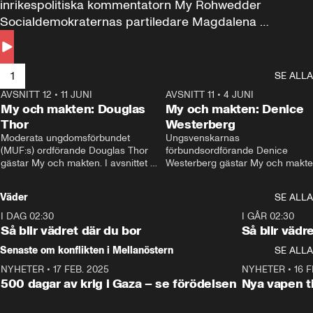
inrikespolitiska kommentatorn My Rohwedder 
Socialdemokraternas partiledare Magdalena 
Andersson till svars.
1
SE ALLA
AVSNITT 12
•
11 JUNI
26:27
AVSNITT 11
•
4 JUNI
2
My och makten: Douglas
My och makten: Denice
Thor
Westerberg
Moderata ungdomsförbundet 
Ungsvenskarnas 
(MUF:s) ordförande Douglas Thor 
förbundsordförande Denice 
gästar My och makten. I avsnittet 
Westerberg gästar My och makten.
diskuteras tonårsutvisningarna och 
avsnittet diskuteras migrationsfrå
hur Moderaterna ska locka väljare till 
och hur SD ska locka kvinnliga 
Väder
SE ALLA
valet i höst. 
väljare. 
I DAG 02:30
1:06
I GÅR 02:30
Så blir vädret där du bor
Så blir vädr
Senaste om konflikten i Mellanöstern
SE ALLA
NYHETER
•
17 FEB. 2025
0:45
NYHETER
•
16 F
500 dagar av krig i Gaza – se förödelsen
Nya vapen ti