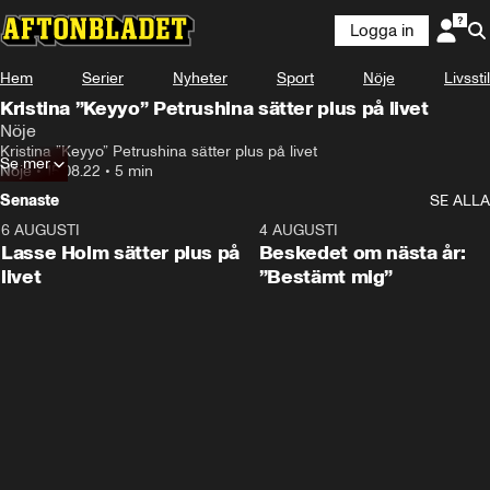
Logga in
Hem
Serier
Nyheter
Sport
Nöje
Livsstil
Kristina ”Keyyo” Petrushina sätter plus på livet
Nöje
Kristina ”Keyyo” Petrushina sätter plus på livet
Se mer
Nöje
•
15.08.22
•
5 min
Senaste
SE ALLA
6 AUGUSTI
1:04
4 AUGUSTI
Lasse Holm sätter plus på
Beskedet om nästa år:
livet
”Bestämt mig”