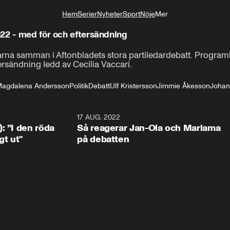
Hem
Serier
Nyheter
Sport
Nöje
Mer
Livsstil
22 - med för och eftersändning
arna samman i Aftonbladets stora partiledardebatt. Progra
ersändning ledd av Cecilia Vaccari.
agdalena Andersson
Politik
Debatt
Ulf Kristersson
Jimmie Åkesson
Johan
2:30
17 AUG. 2022
3:1
: ”I den röda
Så reagerar Jan-Ola och Mariama
gt ut"
på debatten