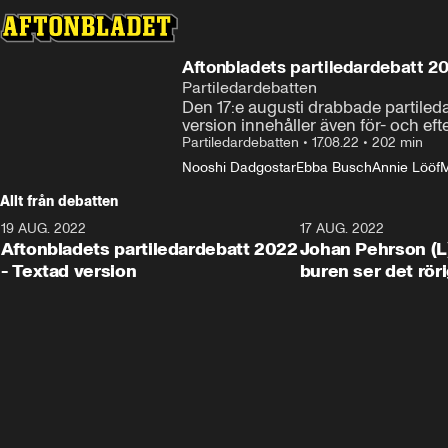
Aftonbladets partiledardebatt 20
Partiledardebatten
Den 17:e augusti drabbade partiled
version innehåller även för- och eft
Partiledardebatten
•
17.08.22
•
202 min
Nooshi Dadgostar
Ebba Busch
Annie Lööf
M
Allt från debatten
19 AUG. 2022
2:19:44
17 AUG. 2022
Aftonbladets partiledardebatt 2022
Johan Pehrson (L)
- Textad version
buren ser det röri