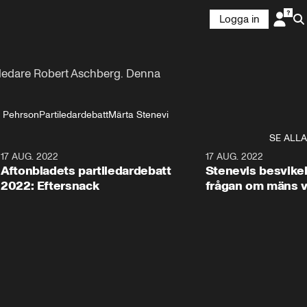
Logga in
mledare Robert Aschberg. Denna 
 Pehrson
Partiledardebatt
Märta Stenevi
SE ALLA
1
17 AUG. 2022
32:13
17 AUG. 2022
Aftonbladets partiledardebatt
Stenevis besvike
2022: Eftersnack
frågan om mäns v