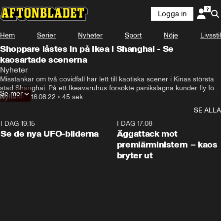
Logga in
Hem
Serier
Nyheter
Sport
Nöje
Livsstil
Shoppare låstes in på Ikea i Shanghai - Se
kaosartade scenerna
Nyheter
Misstankar om två covidfall har lett till kaotiska scener i Kinas största 
stad Shanghai. På ett Ikeavaruhus försökte panikslagna kunder fly för 
Se mer
att undkomma karantän – samtidigt som personalen försökte stänga 
Nyheter
•
16.08.22
•
45 sek
butiken.
SE ALLA
I DAG 19:15
0:36
I DAG 17:08
Se de nya UFO-bilderna
Äggattack mot
premiärministern – kaos
bryter ut