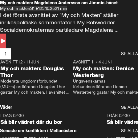
My och makten: Magdalena Andersson om Jimmie-hånet
My och makten
S1 E1
23.10.25
21 min
I det första avsnittet av ”My och Makten” ställer 
inrikespolitiska kommentatorn My Rohwedder 
Socialdemokraternas partiledare Magdalena 
Andersson till svars.
1
SE ALLA
AVSNITT 12
•
11 JUNI
26:27
AVSNITT 11
•
4 JUNI
2
My och makten: Douglas
My och makten: Denice
Thor
Westerberg
Moderata ungdomsförbundet 
Ungsvenskarnas 
(MUF:s) ordförande Douglas Thor 
förbundsordförande Denice 
gästar My och makten. I avsnittet 
Westerberg gästar My och makten.
diskuteras tonårsutvisningarna och 
avsnittet diskuteras migrationsfrå
hur Moderaterna ska locka väljare till 
och hur SD ska locka kvinnliga 
Väder
SE ALLA
valet i höst. 
väljare. 
I DAG 02:30
1:06
I GÅR 02:30
Så blir vädret där du bor
Så blir vädr
Senaste om konflikten i Mellanöstern
SE ALLA