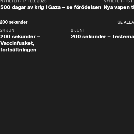
NYHETER
•
17 FEB. 2025
0:45
NYHETER
•
16 F
500 dagar av krig i Gaza – se förödelsen
Nya vapen ti
200 sekunder
SE ALLA
24 JUNI
5:00
2 JUNI
200 sekunder –
200 sekunder – Testern
Vaccinfusket,
fortsättningen