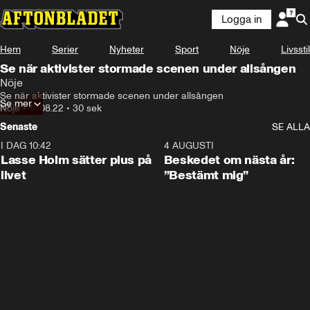
Logga in
Hem
Serier
Nyheter
Sport
Nöje
Livsstil
Se när aktivister stormade scenen under allsången
Nöje
Se när aktivister stormade scenen under allsången
Se mer
Nöje
•
16.08.22
•
30 sek
Senaste
SE ALLA
I DAG 10:42
1:04
4 AUGUSTI
Lasse Holm sätter plus på
Beskedet om nästa år:
livet
”Bestämt mig”