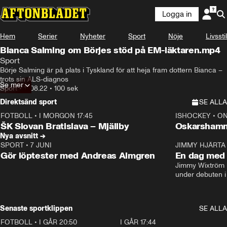
Logga in
Hem
Serier
Nyheter
Sport
Nöje
Livsstil
Bianca Salming om Börjes stöd på EM-läktaren.mp4
Sport
Börje Salming är på plats i Tyskland för att heja fram dottern Bianca – 
trots sin ALS-diagnos
Se mer
Sport
•
17.08.22
•
100 sek
Direktsänd sport
SE ALLA
FOTBOLL
•
I MORGON 17:45
ISHOCKEY
•
ON
Plus
Plus
ŠK Slovan Bratislava – Mjällby
Oskarshamn
Nya avsnitt →
SPORT
•
7 JUNI
16:36
JIMMY HJÄRTA
Gör löptester med Andreas Almgren
En dag med 
Jimmy Wixtröm 
under debuten i
Senaste sportklippen
SE ALLA
FOTBOLL
•
I GÅR 20:50
0:31
I GÅR 17:44