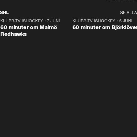
SHL
SE ALLA
KLUBB-TV ISHOCKEY
•
7 JUNI
1:02:53
KLUBB-TV ISHOCKEY
•
6 JUNI
1:0
Plus
60 minuter om Malmö
60 minuter om Björklöve
Redhawks