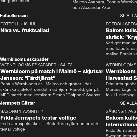
Morgonklubben
Makoto Asahara, Pontus Wernblo
och Alexander Axén.
Fotbollsresan
SE ALLA
FOTBOLL
•
16 JULI
0:44
FOTBOLLSRES
Niva vs. fruktsallad
Bakom kulis
skräck: ”Kry
Vad gör man som
med fotbollsres
Wernblooms eskapader
WERNBLOOMS ESKAPADER
•
S4, E2
38:23
WERNBLOOMS 
Wernbloom på match i Malmö – skjutsar
Wernbloom 
Jansson: ”Färdtjänst”
Harvestad 
Pontus Wernbloom är i Malmö och grottar i det 
Från åtta gubbar 
skånska självförtroendet med Björn Ranelid, går på 
Marcus Lager sta
MFF-match med komikern Simon ”Chippen” Svensson 
folk i Linköping
och hjälper skadade stjärnbacken Pontus Jansson 
och Wernbloom kl
Jernspets Gästar
SE ALLA
hem. 
SÄSONG 1, AVSNITT 4
13:37
SÄSONG 1, AVS
Frida Jernspets testar voltige
Bakom kuli
Frida Jernspets åker till Södertörn ryttarcenter och 
Internation
testar voltige
Frida Jernspets 
Sweden Interna