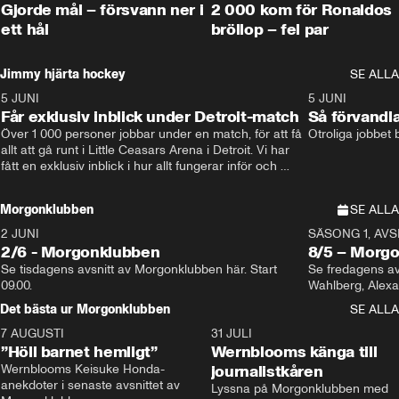
Gjorde mål – försvann ner i
2 000 kom för Ronaldos
ett hål
bröllop – fel par
Jimmy hjärta hockey
SE ALLA
5 JUNI
11:14
5 JUNI
Får exklusiv inblick under Detroit-match
Så förvandl
Över 1 000 personer jobbar under en match, för att få 
Otroliga jobbet
allt att gå runt i Little Ceasars Arena i Detroit. Vi har 
fått en exklusiv inblick i hur allt fungerar inför och 
under match i världens bästa hockeyliga
Morgonklubben
SE ALLA
2 JUNI
SÄSONG 1, AVSN
2/6 - Morgonklubben
8/5 – Morg
Se tisdagens avsnitt av Morgonklubben här. Start 
Se fredagens av
09.00. 
Det bästa ur Morgonklubben
SE ALLA
7 AUGUSTI
1:14
31 JULI
”Höll barnet hemligt”
Wernblooms känga till
Wernblooms Keisuke Honda-
journalistkåren
anekdoter i senaste avsnittet av 
Lyssna på Morgonklubben med 