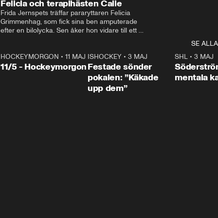
Felicia och terapihästen Calle
Frida Jernspets träffar pararyttaren Felicia 
Grimmenhag, som fick sina ben amputerade 
efter en bilolycka. Sen åker hon vidare till ett 
vård- och omsorgsboende med den 76 
SE ALLA
centimeter höga terapihästen Calle.
HOCKEYMORGON
•
11 MAJ
ISHOCKEY
•
3 MAJ
0:22
SHL
•
3 MAJ
n
11/5 - Hockeymorgon
Festade sönder
Söderströ
pokalen: ”Käkade
mentala 
upp dem”