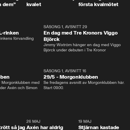
m dem”
kvalet
första kvalmötet
1:04
SÄSONG 1, AVSNITT 29
17:3
L-rinken
En dag med Tre Kronors Viggo
inkens förvandling
Björck
Jimmy Wixtröm hänger en dag med Viggo 
Björck under debuten i Tre Kronor
SÄSONG 1, AVSNITT 16
bben
29/5 - Morgonklubben
av Morgonklubben med 
Se fredagens avsnitt av Morgonklubben här. 
nder Axén och Simon 
Start 09.00. 
0:30
26 MAJ
0:31
19 MAJ
0:4
trött så jag
Axén har aldrig
Stjärnan kastade