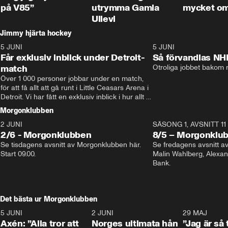
på V85”
utrymma Gamla
mycket o
Ullevi
Jimmy hjärta hockey
5 JUNI
11:14
5 JUNI
Får exklusiv inblick under Detroit-
Så förvandlas NH
match
Otroliga jobbet bakom r
Över 1 000 personer jobbar under en match, 
för att få allt att gå runt i Little Ceasars Arena i 
Detroit. Vi har fått en exklusiv inblick i hur allt 
fungerar inför och under match i världens 
Morgonklubben
bästa hockeyliga
2 JUNI
SÄSONG 1, AVSNITT 11
2/6 - Morgonklubben
8/5 – Morgonklu
Se tisdagens avsnitt av Morgonklubben här. 
Se fredagens avsnitt 
Start 09.00. 
Malin Wahlberg, Alexa
Bank. 
Det bästa ur Morgonklubben
5 JUNI
0:44
2 JUNI
0:26
29 MAJ
Axén: ”Alla tror att
Norges ultimata hån
”Jag är så 