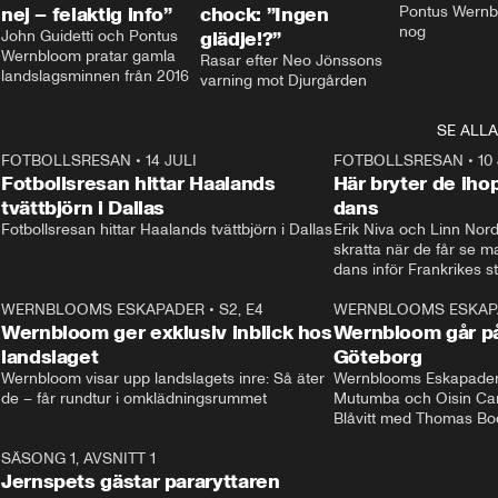
nej – felaktig info”
chock: ”Ingen
Pontus Wernbl
nog
John Guidetti och Pontus 
glädje!?”
Wernbloom pratar gamla 
Rasar efter Neo Jönssons 
landslagsminnen från 2016
varning mot Djurgården
SE ALLA
8
FOTBOLLSRESAN
•
14 JULI
41:35
FOTBOLLSRESAN
•
10
Fotbollsresan hittar Haalands
Här bryter de ih
tvättbjörn i Dallas
dans
Fotbollsresan hittar Haalands tvättbjörn i Dallas
Erik Niva och Linn Nord
skratta när de får se 
dans inför Frankrikes st
VM-kvartsfinalen. 
4
WERNBLOOMS ESKAPADER
•
S2, E4
24:20
WERNBLOOMS ESKAP
Plus
Wernbloom ger exklusiv inblick hos
Wernbloom går på
landslaget
Göteborg
Wernbloom visar upp landslagets inre: Så äter 
Wernblooms Eskapader:
de – får rundtur i omklädningsrummet
Mutumba och Oisin Cant
Blåvitt med Thomas Bo
0
SÄSONG 1, AVSNITT 1
25:12
Jernspets gästar pararyttaren