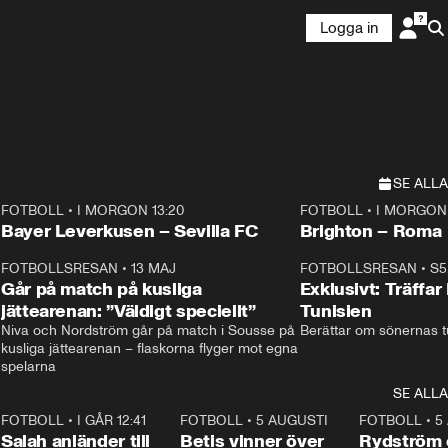
Logga in
SE ALLA
FOTBOLL
•
I MORGON 13:20
FOTBOLL
•
I MORGON 
Plus
Plus
Bayer Leverkusen – Sevilla FC
Brighton – Roma
3
FOTBOLLSRESAN
•
13 MAJ
33:19
FOTBOLLSRESAN
•
S5
Går på match på kusliga
Exklusivt: Träffar
jättearenan: ”Väldigt speciellt”
Tunisien
Niva och Nordström går på match i Sousse på 
Berättar om sönernas tu
kusliga jättearenan – flaskorna flyger mot egna 
spelarna 
SE ALLA
7
FOTBOLL
•
I GÅR 12:41
0:42
FOTBOLL
•
5 AUGUSTI
1:30
FOTBOLL
•
5
Salah anländer till
Betis vinner över
Rydström