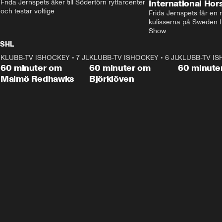
Frida Jernspets åker till Södertörn ryttarcenter 
International Ho
och testar voltige
Frida Jernspets får en 
kulisserna på Sweden In
Show
SHL
KLUBB-TV ISHOCKEY
1:02:53
•
7 JUNI
KLUBB-TV ISHOCKEY
1:00:59
•
6 JUNI
KLUBB-TV I
Plus
Plus
60 minuter om
60 minuter om
60 minute
Malmö Redhawks
Björklöven