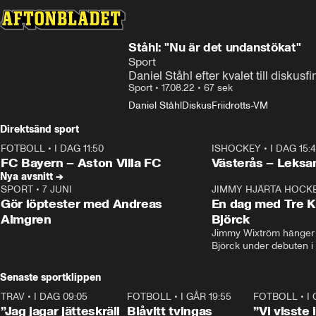
Ståhl: "Nu är det undanstökat"
Sport
Daniel Ståhl efter kvalet till disku
Sport
•
17.08.22
•
67 sek
Daniel Ståhl
Diskus
Friidrotts-VM
Direktsänd sport
FOTBOLL
•
I DAG 11:50
ISHOCKEY
•
I DAG 15:
Plus
Plus
FC Bayern – Aston Villa FC
Västerås – Leksa
Nya avsnitt →
SPORT
•
7 JUNI
16:36
JIMMY HJÄRTA HOCK
Gör löptester med Andreas
En dag med Tre K
Almgren
Björck
Jimmy Wixtröm hänger 
Björck under debuten i
Senaste sportklippen
TRAV
•
I DAG 09:05
1:06
FOTBOLL
•
I GÅR 19:55
0:29
FOTBOLL
•
I
”Jag jagar jätteskräll
Blåvitt tvingas
”Vi visste