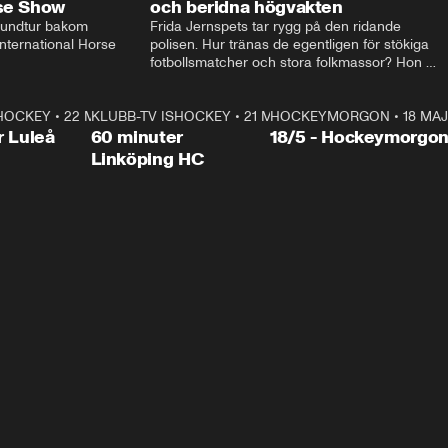
rse Show
och beridna högvakten
rundtur bakom 
Frida Jernspets tar rygg på den ridande 
ternational Horse 
polisen. Hur tränas de egentligen för stökiga 
fotbollsmatcher och stora folkmassor? Hon 
hälsar även på hos beridna högvakten, som 
den här dagen ska byta av högvakten, som 
SHOCKEY
1:00:28
•
22 MAJ
KLUBB-TV ISHOCKEY
vaktar slottet.
1:00:18
•
21 MAJ
HOCKEYMORGON
•
18 MAJ
Plus
r Luleå
60 minuter
18/5 - Hockeymorgo
Linköping HC