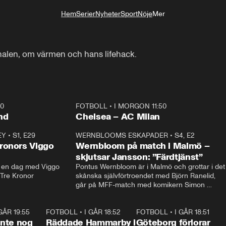
Hem
Serier
Nyheter
Sport
Nöje
Mer
Livsstil
sfinalen, om värmen och hans lifehack.
40
FOTBOLL
•
I MORGON 11:50
Plus
nd
Chelsea – AC Milan
EY
•
S1, E29
17:38
WERNBLOOMS ESKAPADER
•
S4, E2
38:2
ronors Viggo
Wernbloom på match i Malmö –
skjutsar Jansson: ”Färdtjänst”
en dag med Viggo 
Pontus Wernbloom är i Malmö och grottar i det 
 Tre Kronor
skånska självförtroendet med Björn Ranelid, 
går på MFF-match med komikern Simon 
”Chippen” Svensson och hjälper skadade 
stjärnbacken Pontus Jansson hem. 
 GÅR 19:55
1:56
FOTBOLL
•
I GÅR 18:52
2:17
FOTBOLL
•
I GÅR 18:51
2:1
 inte nog
Räddade Hammarby i
Göteborg förlorar