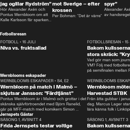
jag ogillar Rydström”
mot Sverige – efter
spyr”
Hör Alexander Axén och 
krossen
Alexander Axén
Pontus Wernbloom om att 
av handsrege
Per Bohman: ”Det är värre”
Kalle Karlsson får sparken 
från Bajen och att Henrik 
Rydström tar över
Fotbollsresan
FOTBOLL
•
16 JULI
0:44
FOTBOLLSRESAN
•
15
Niva vs. fruktsallad
Bakom kulisserna
stora skräck: ”Kr
Vad gör man som journa
VM? Följ med fotbollsr
Wernblooms eskapader
WERNBLOOMS ESKAPADER
•
S4, E2
38:23
WERNBLOOMS ESKAP
Wernbloom på match i Malmö –
Wernbloom möter
skjutsar Jansson: ”Färdtjänst”
Harvestad STBK
Pontus Wernbloom är i Malmö och grottar i det 
Från åtta gubbar i januar
skånska självförtroendet med Björn Ranelid, 
dag. Marcus Lager starta
går på MFF-match med komikern Simon 
lära känna folk i Linköp
Jernspets Gästar
”Chippen” Svensson och hjälper skadade 
STBK en institution – o
SÄSONG 1, AVSNITT 4
stjärnbacken Pontus Jansson hem. 
13:37
rakt in i värmen.
SÄSONG 1, AVSNITT 3
Frida Jernspets testar voltige
Bakom kulissern