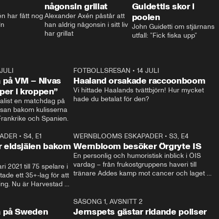
någonsin grillat
Guidettis skor i
 har fått nog 
Alexander Axén påstår att 
poolen
ln
han aldrig någonsin i sitt liv 
John Guidetti om stjärnans 
har grillat
utfall: ”Fick fiska upp”
 JULI
36:52
FOTBOLLSRESAN
•
14 JULI
0:3
 på VM – Nivas
Haaland orsakade raccoonboom
yper i kroppen”
Vi hittade Haalands tvättbjörn! Hur mycket 
hade du betalat för den?
list en matchdag på 
esan bakom kulisserna 
på semifinalen mellan Frankrike och Spanien. 
ADER
•
S4, E1
32:14
WERNBLOOMS ESKAPADER
•
S3, E4
33:1
Plus
 eldsjälen bakom
Wernbloom besöker Örgryte IS
En personlig och humoristisk inblick i ÖIS 
vardag – från frukostgruppens haveri till 
i 2021 till 75 spelare i 
tränare Addes kamp mot cancer och laget 
de ett 35+-lag för att 
som siktar mot Allsvenskan.
ing. Nu är Harvestad 
ch Wernbloom kliver 
14:14
SÄSONG 1, AVSNITT 2
24:5
a på Sweden
Jernspets gästar ridande poliser