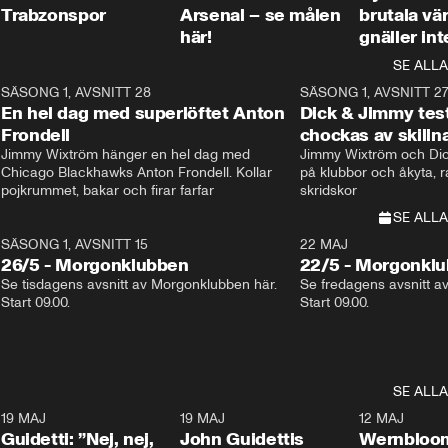
Trabzonspor
Arsenal – se målen
brutala vä
här!
gnäller int
SE ALLA
8
SÄSONG 1, AVSNITT 28
20:38
SÄSONG 1, AVSNITT 2
Plus
En hel dag med superlöftet Anton
Dick & Jimmy test
Frondell
chockas av skill
Jimmy Wixtröm hänger en hel dag med 
Jimmy Wixtröm och Dick
Chicago Blackhawks Anton Frondell. Kollar 
på klubbor och åkyta, r
pojkrummet, bakar och firar farfar
skridskor 
SE ALLA
SÄSONG 1, AVSNITT 15
22 MAJ
26/5 - Morgonklubben
22/5 - Morgonkl
Se tisdagens avsnitt av Morgonklubben här. 
Se fredagens avsnitt a
Start 09.00. 
Start 09.00. 
SE ALLA
3
19 MAJ
0:39
19 MAJ
0:34
12 MAJ
Guidetti: ”Nej, nej,
John Guidettis
Wernbloom