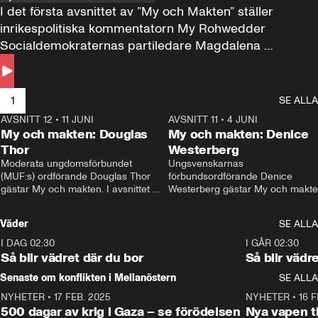
I det första avsnittet av ”My och Makten” ställer 
inrikespolitiska kommentatorn My Rohwedder 
Socialdemokraternas partiledare Magdalena 
Andersson till svars.
1
SE ALLA
AVSNITT 12
•
11 JUNI
26:27
AVSNITT 11
•
4 JUNI
2
My och makten: Douglas
My och makten: Denice
Thor
Westerberg
Moderata ungdomsförbundet 
Ungsvenskarnas 
(MUF:s) ordförande Douglas Thor 
förbundsordförande Denice 
gästar My och makten. I avsnittet 
Westerberg gästar My och makten.
diskuteras tonårsutvisningarna och 
avsnittet diskuteras migrationsfrå
hur Moderaterna ska locka väljare till 
och hur SD ska locka kvinnliga 
Väder
SE ALLA
valet i höst. 
väljare. 
I DAG 02:30
1:06
I GÅR 02:30
Så blir vädret där du bor
Så blir vädr
Senaste om konflikten i Mellanöstern
SE ALLA
NYHETER
•
17 FEB. 2025
0:45
NYHETER
•
16 F
500 dagar av krig i Gaza – se förödelsen
Nya vapen ti