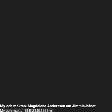
My och makten: Magdalena Andersson om Jimmie-hånet
My och makten
S1 E1
23.10.25
21 min