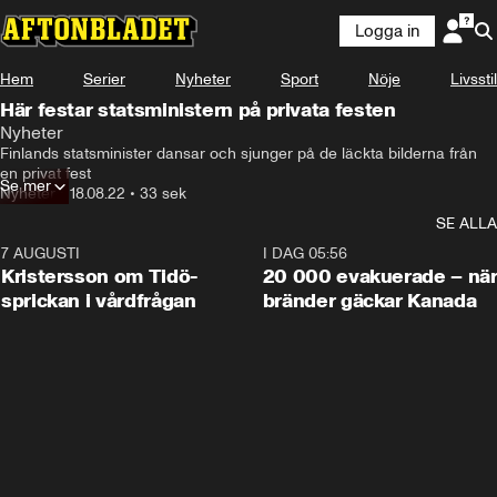
Logga in
Hem
Serier
Nyheter
Sport
Nöje
Livsstil
Här festar statsministern på privata festen
Nyheter
Finlands statsminister dansar och sjunger på de läckta bilderna från 
en privat fest
Se mer
Nyheter
•
18.08.22
•
33 sek
SE ALLA
7 AUGUSTI
0:42
I DAG 05:56
Kristersson om Tidö-
20 000 evakuerade – nä
sprickan i vårdfrågan
bränder gäckar Kanada