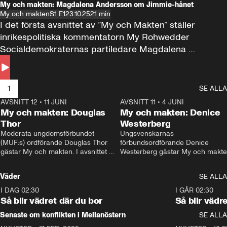
My och makten: Magdalena Andersson om Jimmie-hånet
My och makten
S1 E1
23.10.25
21 min
I det första avsnittet av ”My och Makten” ställer 
inrikespolitiska kommentatorn My Rohwedder 
Socialdemokraternas partiledare Magdalena 
Andersson till svars.
1
SE ALLA
AVSNITT 12
•
11 JUNI
26:27
AVSNITT 11
•
4 JUNI
2
My och makten: Douglas
My och makten: Denice
Thor
Westerberg
Moderata ungdomsförbundet 
Ungsvenskarnas 
(MUF:s) ordförande Douglas Thor 
förbundsordförande Denice 
gästar My och makten. I avsnittet 
Westerberg gästar My och makten.
diskuteras tonårsutvisningarna och 
avsnittet diskuteras migrationsfrå
hur Moderaterna ska locka väljare till 
och hur SD ska locka kvinnliga 
Väder
SE ALLA
valet i höst. 
väljare. 
I DAG 02:30
1:06
I GÅR 02:30
Så blir vädret där du bor
Så blir vädr
Senaste om konflikten i Mellanöstern
SE ALLA