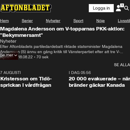
Logga in
Hem
Serier
Nyheter
Sport
Nöje
Livsstil
Magdalena Andersson om V-topparnas PKK-aktion:
"Bekymmersamt"
Nyheter
Efter Aftonbladets partiledardebatt riktade statsminister Magdalena 
Andersson (S) ännu en gång kritik till Vänsterpartiet efter att tre V-
Se mer
toppar poserat med PKK-flaggor under Almedalsveckan.

Nyheter
•
18.08.22
•
70 sek
–Det är inte så bra för regeringsdugligheten, säger Andersson.
SE ALLA
7 AUGUSTI
0:42
I DAG 05:56
Kristersson om Tidö-
20 000 evakuerade – nä
sprickan i vårdfrågan
bränder gäckar Kanada