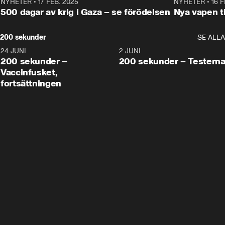
NYHETER
•
17 FEB. 2025
0:45
NYHETER
•
16 F
500 dagar av krig i Gaza – se förödelsen
Nya vapen ti
200 sekunder
SE ALLA
24 JUNI
5:00
2 JUNI
200 sekunder –
200 sekunder – Testern
Vaccinfusket,
fortsättningen