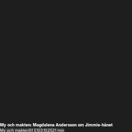
My och makten: Magdalena Andersson om Jimmie-hånet
My och makten
S1 E1
23.10.25
21 min