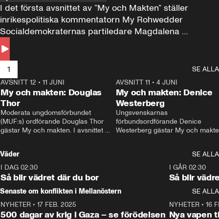
I det första avsnittet av ”My och Makten” ställer 
inrikespolitiska kommentatorn My Rohwedder 
Socialdemokraternas partiledare Magdalena 
Andersson till svars.
1
SE ALLA
AVSNITT 12
•
11 JUNI
26:27
AVSNITT 11
•
4 JUNI
2
My och makten: Douglas
My och makten: Denice
Thor
Westerberg
Moderata ungdomsförbundet 
Ungsvenskarnas 
(MUF:s) ordförande Douglas Thor 
förbundsordförande Denice 
gästar My och makten. I avsnittet 
Westerberg gästar My och makten.
diskuteras tonårsutvisningarna och 
avsnittet diskuteras migrationsfrå
hur Moderaterna ska locka väljare till 
och hur SD ska locka kvinnliga 
Väder
SE ALLA
valet i höst. 
väljare. 
I DAG 02:30
1:06
I GÅR 02:30
Så blir vädret där du bor
Så blir vädr
Senaste om konflikten i Mellanöstern
SE ALLA
NYHETER
•
17 FEB. 2025
0:45
NYHETER
•
16 F
500 dagar av krig i Gaza – se förödelsen
Nya vapen ti