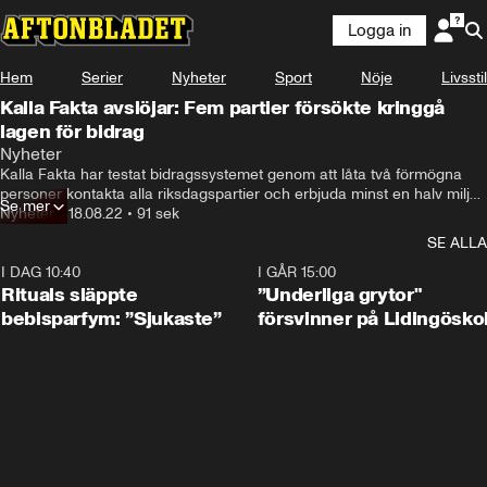
Logga in
Hem
Serier
Nyheter
Sport
Nöje
Livsstil
Kalla Fakta avslöjar: Fem partier försökte kringgå
lagen för bidrag
Nyheter
Kalla Fakta har testat bidragssystemet genom att låta två förmögna 
personer kontakta alla riksdagspartier och erbjuda minst en halv miljon 
Se mer
kronor anonymt.
Nyheter
•
18.08.22
•
91 sek
SE ALLA
I DAG 10:40
1:01
I GÅR 15:00
Rituals släppte
”Underliga grytor"
bebisparfym: ”Sjukaste”
försvinner på Lidingösko