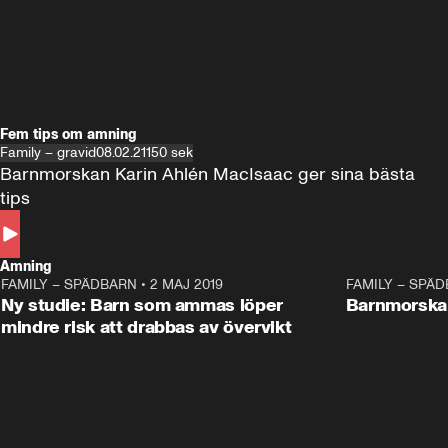
Fem tips om amning
Family – gravid
08.02.21
150 sek
Barnmorskan Karin Ahlén MacIsaac ger sina bästa 
tips 
Amning
FAMILY – SPÄDBARN
•
2 MAJ 2019
0:35
FAMILY – SPÄ
Ny studie: Barn som ammas löper
Barnmorskan
mindre risk att drabbas av övervikt