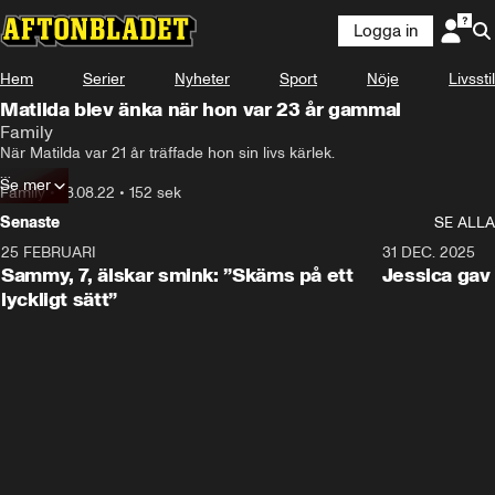
Logga in
Hem
Serier
Nyheter
Sport
Nöje
Livsstil
Matilda blev änka när hon var 23 år gammal
Family
När Matilda var 21 år träffade hon sin livs kärlek. 

Se mer
Bara två år senare togs Erik ifrån henne. 

Family
•
18.08.22
•
152 sek
Senaste
SE ALLA
I dag lever hon ensam med deras tvåårige son Lukas.
25 FEBRUARI
0:59
31 DEC. 2025
Sammy, 7, älskar smink: ”Skäms på ett
Jessica ga
lyckligt sätt”