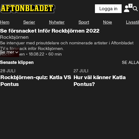
Logga in
Hem
Serier
Nyheter
Sport
Nöje
Livsstil
Se försnacket inför Rockbjörnen 2022
Rockbjörnen
Se intervjuer med prisutdelare och nominerade artister i Aftonbladet 
TV:s försnack inför Rockbjörnen.
Se mer
Rockbjörnen
•
18.08.22
•
60 min
Senaste klippen
SE ALLA
28 JULI
0:15
27 JULI
Rockbjörnen-quiz: Katia VS
Hur väl känner Katia
Pontus
Pontus?