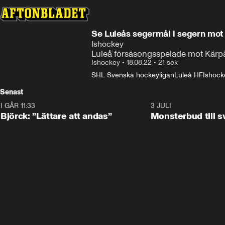
Se Luleås segermål i segern mot
Ishockey
Luleå försäsongsspelade mot Kärpä
Ishockey
•
18.08.22
•
21 sek
SHL Svenska hockeyligan
Luleå HF
Ishock
Senast
I GÅR 11:33
2:08
3 JULI
Björck: ”Lättare att andas”
Monsterbud till 