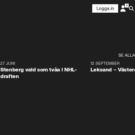
Logga in
SE ALLA
9
27 JUNI
0:49
12 SEPTEMBER
Plus
Stenberg vald som tvåa i NHL-
Leksand – Väster
draften