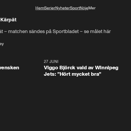
Hem
Serier
Nyheter
Sport
Nöje
Mer
Livsstil
 Kärpät
t – matchen sändes på Sportbladet – se målet här
ey
0:30
27 JUNI
0:4
svensken
Viggo Björck vald av Winnipeg
Jets: ”Hört mycket bra”