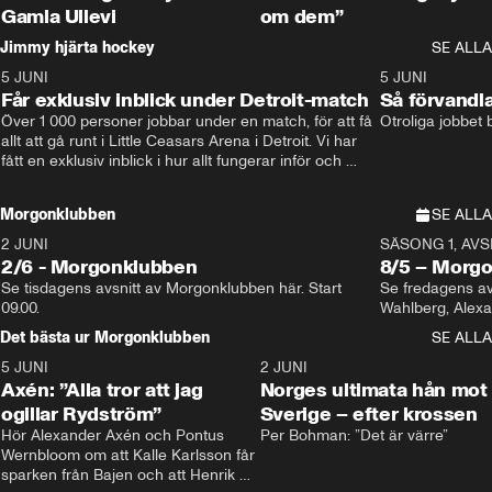
Gamla Ullevi
om dem”
Jimmy hjärta hockey
SE ALLA
5 JUNI
11:14
5 JUNI
Får exklusiv inblick under Detroit-match
Så förvandl
Över 1 000 personer jobbar under en match, för att få 
Otroliga jobbet
allt att gå runt i Little Ceasars Arena i Detroit. Vi har 
fått en exklusiv inblick i hur allt fungerar inför och 
under match i världens bästa hockeyliga
Morgonklubben
SE ALLA
2 JUNI
SÄSONG 1, AVSN
2/6 - Morgonklubben
8/5 – Morg
Se tisdagens avsnitt av Morgonklubben här. Start 
Se fredagens av
09.00. 
Det bästa ur Morgonklubben
SE ALLA
5 JUNI
0:44
2 JUNI
Axén: ”Alla tror att jag
Norges ultimata hån mot
ogillar Rydström”
Sverige – efter krossen
Hör Alexander Axén och Pontus 
Per Bohman: ”Det är värre”
Wernbloom om att Kalle Karlsson får 
sparken från Bajen och att Henrik 