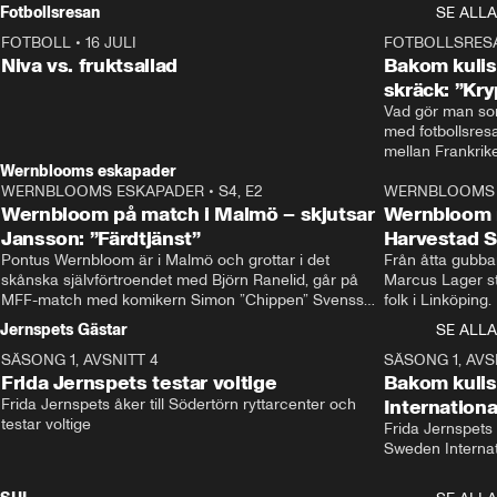
Rydström tar över
Fotbollsresan
SE ALLA
FOTBOLL
•
16 JULI
0:44
FOTBOLLSRES
Niva vs. fruktsallad
Bakom kulis
skräck: ”Kry
Vad gör man som
med fotbollsres
Wernblooms eskapader
WERNBLOOMS ESKAPADER
•
S4, E2
38:23
WERNBLOOMS 
Wernbloom på match i Malmö – skjutsar
Wernbloom 
Jansson: ”Färdtjänst”
Harvestad 
Pontus Wernbloom är i Malmö och grottar i det 
Från åtta gubbar 
skånska självförtroendet med Björn Ranelid, går på 
Marcus Lager sta
MFF-match med komikern Simon ”Chippen” Svensson 
folk i Linköping
och hjälper skadade stjärnbacken Pontus Jansson 
och Wernbloom kl
Jernspets Gästar
SE ALLA
hem. 
SÄSONG 1, AVSNITT 4
13:37
SÄSONG 1, AVS
Frida Jernspets testar voltige
Bakom kuli
Frida Jernspets åker till Södertörn ryttarcenter och 
Internation
testar voltige
Frida Jernspets 
Sweden Interna