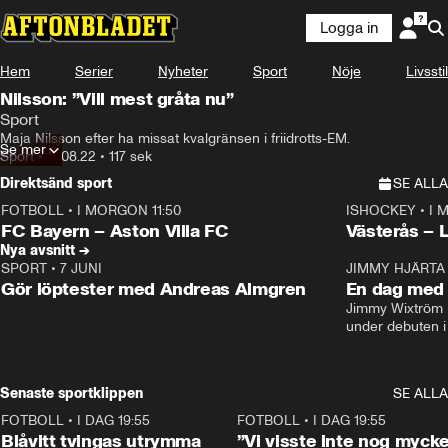
Logga in
Hem
Serier
Nyheter
Sport
Nöje
Livsstil
Nilsson: ”Vill mest gråta nu”
Sport
Maja Nilsson efter ha missat kvalgränsen i friidrotts-EM.
Se mer
Sport
•
19.08.22
•
117 sek
Direktsänd sport
SE ALLA
FOTBOLL
•
I MORGON 11:50
ISHOCKEY
•
I 
Plus
Plus
FC Bayern – Aston Villa FC
Västerås – 
Nya avsnitt →
SPORT
•
7 JUNI
16:36
JIMMY HJÄRTA
Gör löptester med Andreas Almgren
En dag med 
Jimmy Wixtröm 
under debuten i
Senaste sportklippen
SE ALLA
FOTBOLL
•
I DAG 19:55
0:29
FOTBOLL
•
I DAG 19:55
Blåvitt tvingas utrymma
”Vi visste inte nog mycke