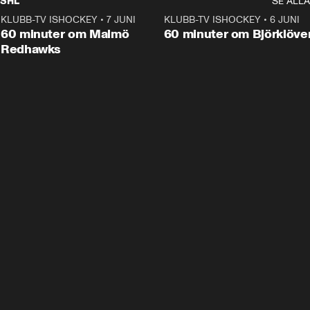
SHL
SE ALLA
KLUBB-TV ISHOCKEY
•
7 JUNI
1:02:53
KLUBB-TV ISHOCKEY
•
6 JUNI
1:0
Plus
60 minuter om Malmö
60 minuter om Björklöve
Redhawks