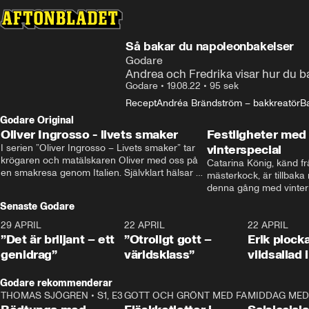
Så bakar du napoleonbakelser
Godare
Andrea och Fredrika visar hur du 
Godare
•
19.08.22
•
95 sek
Recept
Andréa Brändström – bakkreatör
B
Godare Original
Oliver Ingrosso - livets smaker
Festligheter med 
I serien ”Oliver Ingrosso – Livets smaker” tar 
vinterspecial
krögaren och matälskaren Oliver med oss på 
Catarina König, känd fr
en smakresa genom Italien. Självklart hälsar 
mästerkock, är tillbaka
brodern Benjamin Ingrosso på i Rom.
denna gång med vintern
blir småplock till glöggm
Senaste Godare
enkla knep som gör vinte
29 APRIL
0:50
22 APRIL
1:00
22 APRIL
”Det är briljant – ett
”Otroligt gott –
Erik plock
genidrag”
världsklass”
vildsallad
Godare rekommenderar
THOMAS SJÖGREN
•
S1, E3
13:56
GOTT OCH GRÖNT MED FABBE
12:17
MIDDAG MED 
•
S2, E2