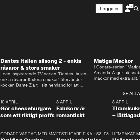
Logga in
Dantes Italien säsong 2 - enkla
Matiga Mackor
råvaror & stora smaker
I Godare-serien “Matig
Amanda Wiger på snabb
I den inspirerande TV-serien "Dantes Italien- 
mackor med extra allt. 
enkla råvaror & stora smaker" återvänder 
traditionella smörgåsarn
kocken Dante Zia till sitt hemland för att 
lunchmacka med chili ch
fördjupa sig i de kulinariska traditioner som 
SE ALLA
italiensk variant med vi
definierat Italiens själ. Denna säsong utforskar 
festliga snittar som gar
0
10 APRIL
Dante regionen Emilia-Romagna och staden 
2:04
8 APRIL
0:43
8 APRIL
Gör cheeseburgare
Parma, där han upptäcker den genuina 
Falukorv är
Tiramisuk
matfilosofin Cucina Povera.
som ett riktigt proffs
romantiskt
– lättlaga
2
GODARE VARDAG MED MATTIAS LARSSON
11:35
FESTLIGARE FIKA
•
S1, E6
•
S3, E3
13:18
HEMBAKAT M