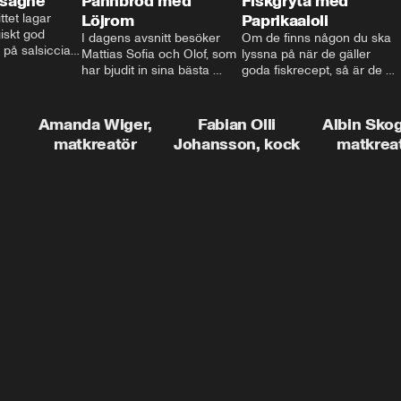
asagne
Pannbröd med
Fiskgryta med
ttet lagar 
Löjrom
Paprikaaioli
skt god 
I dagens avsnitt besöker 
Om de finns någon du ska 
 på salsiccia 
Mattias Sofia och Olof, som 
lyssna på när de gäller 
echamel och 
har bjudit in sina bästa 
goda fiskrecept, så är de 
ssa god ost. 
vänner Jessica och Roger, 
Thomas Sjögren. I det här 
ta!
för en trevlig middag. Han 
avsnittet får du receptet på 
visar hur man skapar en 
livets fiskgryta. Den perfekta 
Amanda Wiger,
Fabian Olli
Albin Sko
riktig restaurangupplevelse 
vardagsmatsfavoriten som 
matkreatör
Johansson, kock
matkrea
hemma, dom där extra 
funkar lika bra alla dagar i 
detaljerna som gör stor 
veckan.
skillnad och lyfta middagen 
till nästa nivå.