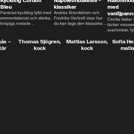
Kyckling Cordon
Napoleonbakelse -
Hallonmou
Bleu
klassiker
med
Panerad kyckling fylld med 
Andréa Brändström och 
vaniljpann
emmentalerost och skinka, 
Fredrika Hartzell visar hur 
Cecilia bakar e
krispiga rostade 
du kan laga den klassiska 
läcker mousse
salviapotatisar och hela 
napoleonbakelsen. En 
svartvinbär, fy
härligheten toppad med 
elegant och läcker efterrätt 
silkeslen vani
brynt smör och ärtor... Låter 
som imponerar vid varje 
gås –
Thomas Sjögren,
Mattias Larsson,
som vilar ova
Sofia He
det inte som en given succé 
tillfälle!
smulbotten. H
tör
kock
kock
matk
på middagsbordet i veckan? 
allting med va
Mattias visar dig alla tips 
vit chokladgrä
och trix för att du ska lyckas 
dig bästa tipse
med middagen.
dekorera en tår
snyggt!