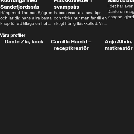
Rödtunga med
Fläskkotletter i
Salsiccial
Sandefjordssås
svampsås
I det här avsni
Dante en magi
Häng med Thomas Sjögren 
Fabian visar alla sina tips 
lasagne, gjord
och lär dig hans allra bästa 
och tricks hur man får till en 
med krämig b
knep för att tillaga en hel 
riktigt härlig fläskkotlett. Vi 
toppad med ma
fisk. I detta avsnitt blir de 
får även träffa den före 
Missa inte det
helstekt rödtunga med 
detta schlagerkungen 
Våra profiler
sandefjordssås och en 
Fredrik som lämnat stan 
Dante Zia, kock
Camilla Hamid –
Anja Allvin,
magisk sallad på pepparrot 
och sadlat om till grisbonde 
receptkreatör
matkreatör
och äpple.
på Gotland.