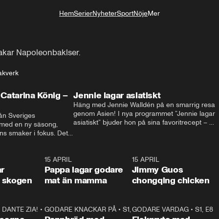
Hem
Serier
Nyheter
Sport
Nöje
Mer
Livsstil
bakar Napoleonbaklser.
akverk
Catarina König –
Jennie lagar asiatiskt
Häng med Jennie Walldén på en smarrig resa 
genom Asien! I nya programmet ”Jennie lagar 
ån Sveriges 
asiatiskt” bjuder hon på sina favoritrecept – 
 med en ny säsong, 
från fräscha vietnamesiska sommarrullar till 
s smaker i fokus. Det 
krispig koreansk Bibimbap. Massor av smak, 
ingel, julfavoriter och 
smarta tips och matglädje utlovas!
rns fester till succé.
1:29
15 APRIL
0:53
15 APRIL
1:2
ar
Pappa lagar godare
Jimmy Guos
 i skogen
mat än mamma
chongqing chicken
DANTE ZIA!
16:10
•
GODARE KNACKAR PÅ
S1, E1
26:05
•
S1, E3
GODARE VARDAG
•
S1, E8
9:2