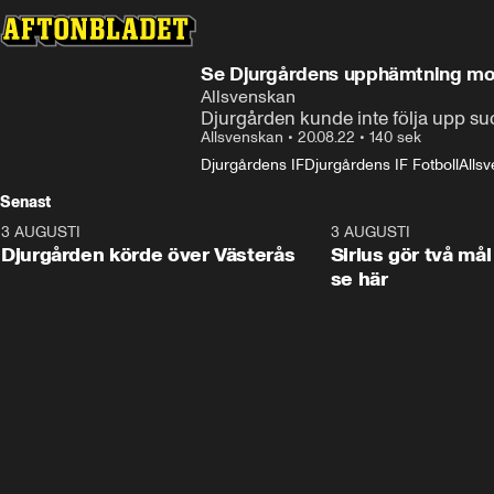
Se Djurgårdens upphämtning mot 
Allsvenskan
Djurgården kunde inte följa upp su
Allsvenskan
•
20.08.22
•
140 sek
Djurgårdens IF
Djurgårdens IF Fotboll
Allsv
Senast
3 AUGUSTI
3:00
3 AUGUSTI
Djurgården körde över Västerås
Sirius gör två mål
se här