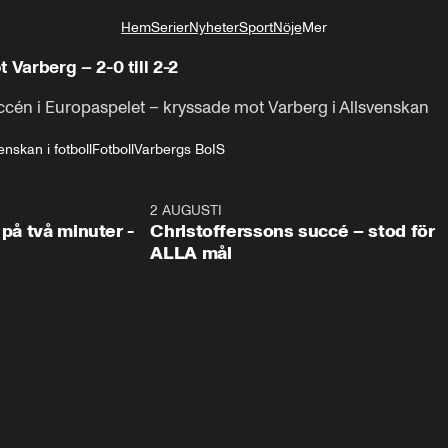
Hem
Serier
Nyheter
Sport
Nöje
Mer
Livsstil
Varberg – 2-0 till 2-2
ccén i Europaspelet – kryssade mot Varberg i Allsvenskan
enskan i fotboll
Fotboll
Varbergs BoIS
1:08
2 AUGUSTI
2:5
 på två minuter -
Christofferssons succé – stod för
ALLA mål