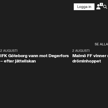
Logga in
SE ALLA
5
2 AUGUSTI
2:32
2 AUGUSTI
IFK Göteborg vann mot Degerfors
Malmö FF vinner 
– efter jätteilskan
dröminhoppet