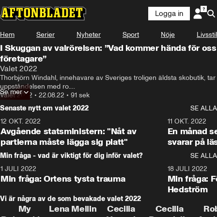
Logga in
Hem
Serier
Nyheter
Sport
Nöje
Livsstil
I Skuggan av valrörelsen: ”Vad kommer hända för oss
företagare”
Valet 2022
Thorbjörn Windahl, innehavare av Sveriges troligen äldsta skobutik, tar 
uppståndelsen med ro.

Se mer
Magdalena Andersson, på besök här i Gävle, passerar på gatan med 
Valet 2022
•
22.08.22
•
91 sek
sitt följe av livvakter och assistenter och lokala journalister och barn 
Senaste nytt om valet 2022
SE ALLA
som vill ta selfies.
12 OKT. 2022
16:10
11 OKT. 2022
Avgående statsministern: "Nåt av
En månad s
partierna måste lägga sig platt"
svarar på lä
Min fråga - vad är viktigt för dig inför valet?
SE ALLA
1 JULI 2022
8:57
18 JULI 2022
Min fråga: Ortens tysta trauma
Min fråga: 
Hedström
Vi är några av de som bevakade valet 2022
My
Lena Mellin
Cecilia
Cecilia
Ro