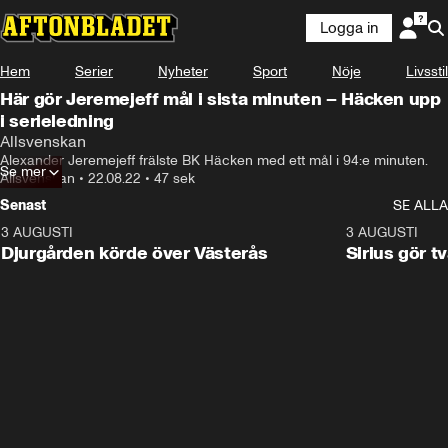
Logga in
Hem
Serier
Nyheter
Sport
Nöje
Livsstil
Här gör Jeremejeff mål i sista minuten – Häcken upp
i serieledning
Allsvenskan
Alexander Jeremejeff frälste BK Häcken med ett mål i 94:e minuten.
Se mer
Allsvenskan
•
22.08.22
•
47 sek
Senast
SE ALLA
3 AUGUSTI
3:00
3 AUGUSTI
Djurgården körde över Västerås
Sirius gör t