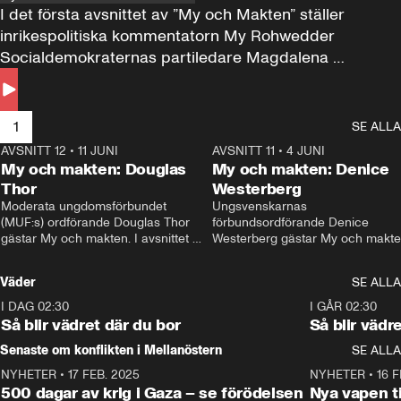
I det första avsnittet av ”My och Makten” ställer 
inrikespolitiska kommentatorn My Rohwedder 
Socialdemokraternas partiledare Magdalena 
Andersson till svars.
1
SE ALLA
AVSNITT 12
•
11 JUNI
26:27
AVSNITT 11
•
4 JUNI
2
My och makten: Douglas
My och makten: Denice
Thor
Westerberg
Moderata ungdomsförbundet 
Ungsvenskarnas 
(MUF:s) ordförande Douglas Thor 
förbundsordförande Denice 
gästar My och makten. I avsnittet 
Westerberg gästar My och makten.
diskuteras tonårsutvisningarna och 
avsnittet diskuteras migrationsfrå
hur Moderaterna ska locka väljare till 
och hur SD ska locka kvinnliga 
Väder
SE ALLA
valet i höst. 
väljare. 
I DAG 02:30
1:06
I GÅR 02:30
Så blir vädret där du bor
Så blir vädr
Senaste om konflikten i Mellanöstern
SE ALLA
NYHETER
•
17 FEB. 2025
0:45
NYHETER
•
16 F
500 dagar av krig i Gaza – se förödelsen
Nya vapen ti