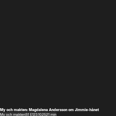
My och makten: Magdalena Andersson om Jimmie-hånet
My och makten
S1 E1
23.10.25
21 min