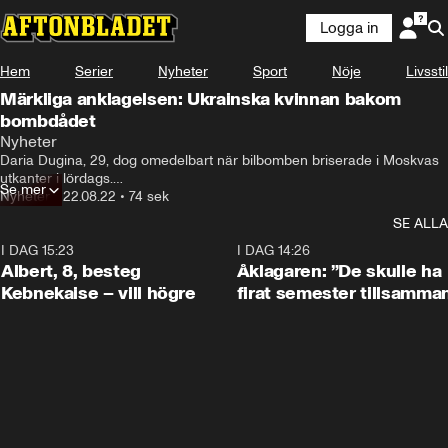
Logga in
Hem
Serier
Nyheter
Sport
Nöje
Livsstil
Märkliga anklagelsen: Ukrainska kvinnan bakom
bombdådet
Nyheter
Daria Dugina, 29, dog omedelbart när bilbomben briserade i Moskvas 
utkanter i lördags.

Se mer
Men dådet tros ha varit riktat mot hennes pappa Alexanr Dugin, 60, 
Nyheter
•
22.08.22
•
74 sek
som innan avfärd valde en annan bil.

SE ALLA
Den fascistiske ideologen har kallats för “Putins hjärna” och sägs stå 
den ryske presidenten nära.

I DAG 15:23
0:54
I DAG 14:26
Mordet på Daria Dugina har väckt ilska i Ryssland, och företrädare för 
Albert, 8, besteg
Åklagaren: ”De skulle ha
landet var snabba med att peka ut Ukraina som ansvariga.
Kebnekaise – vill högre
firat semester tillsamma