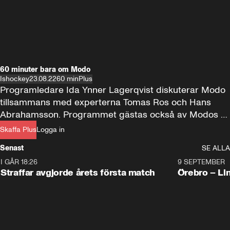
60 minuter bara om Modo
Ishockey
23.08.22
60 min
Plus
Programledare Ida Ynner Lagerqvist diskuterar Modo 
tillsammans med experterna Tomas Ros och Hans 
Abrahamsson. Programmet gästas också av Modos 
general manager Henrik Brandin.
Skaffa Plus
Logga in
Senast
SE ALLA
I GÅR 18:26
2:19
9 SEPTEMBER
Plus
Straffar avgjorde årets första match
Örebro – Li