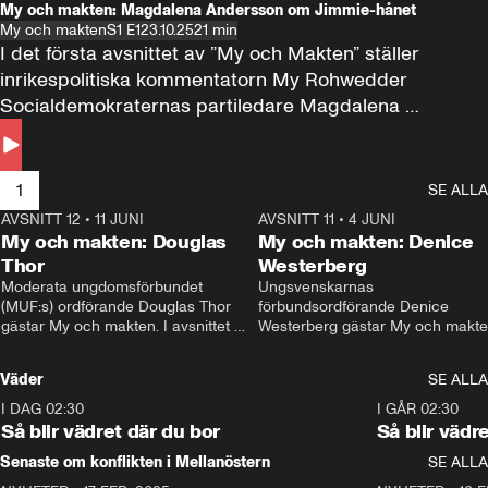
My och makten: Magdalena Andersson om Jimmie-hånet
My och makten
S1 E1
23.10.25
21 min
I det första avsnittet av ”My och Makten” ställer 
inrikespolitiska kommentatorn My Rohwedder 
Socialdemokraternas partiledare Magdalena 
Andersson till svars.
1
SE ALLA
AVSNITT 12
•
11 JUNI
26:27
AVSNITT 11
•
4 JUNI
2
My och makten: Douglas
My och makten: Denice
Thor
Westerberg
Moderata ungdomsförbundet 
Ungsvenskarnas 
(MUF:s) ordförande Douglas Thor 
förbundsordförande Denice 
gästar My och makten. I avsnittet 
Westerberg gästar My och makten.
diskuteras tonårsutvisningarna och 
avsnittet diskuteras migrationsfrå
hur Moderaterna ska locka väljare till 
och hur SD ska locka kvinnliga 
Väder
SE ALLA
valet i höst. 
väljare. 
I DAG 02:30
1:06
I GÅR 02:30
Så blir vädret där du bor
Så blir vädr
Senaste om konflikten i Mellanöstern
SE ALLA