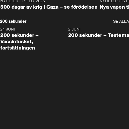
NYHETER
•
17 FEB. 2025
0:45
NYHETER
•
16 F
500 dagar av krig i Gaza – se förödelsen
Nya vapen ti
200 sekunder
SE ALLA
24 JUNI
5:00
2 JUNI
200 sekunder –
200 sekunder – Testern
Vaccinfusket,
fortsättningen