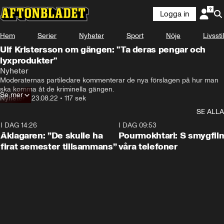
Logga in
Hem
Serier
Nyheter
Sport
Nöje
Livsstil
Ulf Kristersson om gängen: "Ta deras pengar och
lyxprodukter"
Nyheter
Moderaternas partiledare kommenterar de nya förslagen på hur man 
ska komma åt de kriminella gängen.
Se mer
Nyheter
•
23.08.22
•
117 sek
SE ALLA
I DAG 14:26
1:54
I DAG 09:53
Åklagaren: ”De skulle ha
Pourmokhtari: S smygfil
firat semester tillsammans”
våra telefoner