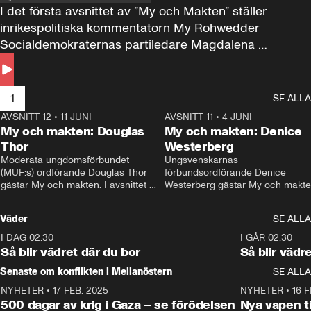
I det första avsnittet av ”My och Makten” ställer 
inrikespolitiska kommentatorn My Rohwedder 
Socialdemokraternas partiledare Magdalena 
Andersson till svars.
1
SE ALLA
AVSNITT 12
•
11 JUNI
26:27
AVSNITT 11
•
4 JUNI
2
My och makten: Douglas
My och makten: Denice
Thor
Westerberg
Moderata ungdomsförbundet 
Ungsvenskarnas 
(MUF:s) ordförande Douglas Thor 
förbundsordförande Denice 
gästar My och makten. I avsnittet 
Westerberg gästar My och makten.
diskuteras tonårsutvisningarna och 
avsnittet diskuteras migrationsfrå
hur Moderaterna ska locka väljare till 
och hur SD ska locka kvinnliga 
Väder
SE ALLA
valet i höst. 
väljare. 
I DAG 02:30
1:06
I GÅR 02:30
Så blir vädret där du bor
Så blir vädr
Senaste om konflikten i Mellanöstern
SE ALLA
NYHETER
•
17 FEB. 2025
0:45
NYHETER
•
16 F
500 dagar av krig i Gaza – se förödelsen
Nya vapen ti