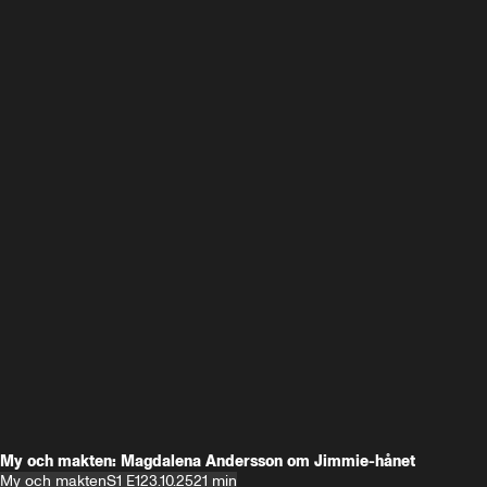
My och makten: Magdalena Andersson om Jimmie-hånet
My och makten
S1 E1
23.10.25
21 min