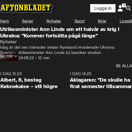
Logga in
Hem
Serier
Nyheter
Sport
Nöje
Livsstil
Utrikesminister Ann Linde om ett halvår av krig i
Ukraina: ”Kommer fortsätta pågå länge”
Nyheter
Idag är det sex månader sedan Ryssland invaderade Ukraina. 
Sveriges utrikesminister Ann Linde (s) besöker studion.
Se mer
Nyheter
•
24.08.22
•
12 min
SE ALLA
I DAG 15:23
0:54
I DAG 14:26
Albert, 8, besteg
Åklagaren: ”De skulle ha
Kebnekaise – vill högre
firat semester tillsamma