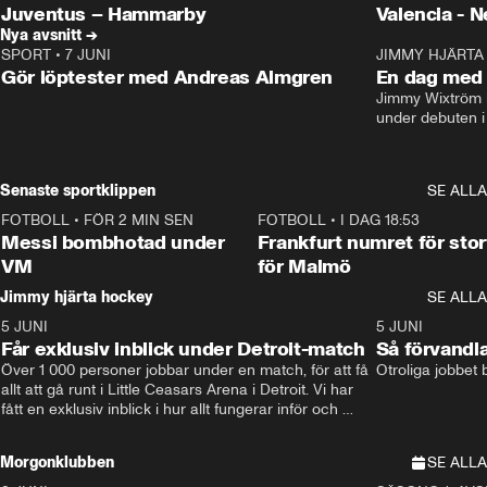
Plus
Plus
Juventus – Hammarby
Valencia - 
Nya avsnitt →
SPORT
•
7 JUNI
16:36
JIMMY HJÄRTA
Gör löptester med Andreas Almgren
En dag med 
Jimmy Wixtröm 
under debuten i
Senaste sportklippen
SE ALLA
FOTBOLL
•
FÖR 2 MIN SEN
0:47
FOTBOLL
•
I DAG 18:53
Messi bombhotad under
Frankfurt numret för stor
VM
för Malmö
Jimmy hjärta hockey
SE ALLA
5 JUNI
11:14
5 JUNI
Får exklusiv inblick under Detroit-match
Så förvandl
Över 1 000 personer jobbar under en match, för att få 
Otroliga jobbet
allt att gå runt i Little Ceasars Arena i Detroit. Vi har 
fått en exklusiv inblick i hur allt fungerar inför och 
under match i världens bästa hockeyliga
Morgonklubben
SE ALLA