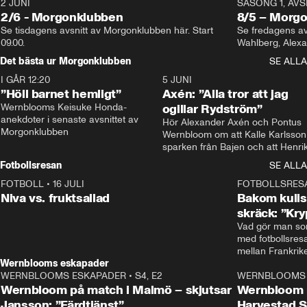
2 JUNI
SÄSONG 1, AVSN
2/6 - Morgonklubben
8/5 – Morg
Se tisdagens avsnitt av Morgonklubben här. Start 
Se fredagens av
09.00. 
Det bästa ur Morgonklubben
SE ALLA
I GÅR 12:20
1:14
5 JUNI
”Höll barnet hemligt”
Axén: ”Alla tror att jag
Wernblooms Keisuke Honda-
ogillar Rydström”
anekdoter i senaste avsnittet av 
Hör Alexander Axén och Pontus 
Morgonklubben
Wernbloom om att Kalle Karlsson 
sparken från Bajen och att Henrik
Rydström tar över
Fotbollsresan
SE ALLA
FOTBOLL
•
16 JULI
0:44
FOTBOLLSRES
Niva vs. fruktsallad
Bakom kulis
skräck: ”Kry
Vad gör man som
med fotbollsres
Wernblooms eskapader
WERNBLOOMS ESKAPADER
•
S4, E2
38:23
WERNBLOOMS 
Wernbloom på match i Malmö – skjutsar
Wernbloom 
Jansson: ”Färdtjänst”
Harvestad 