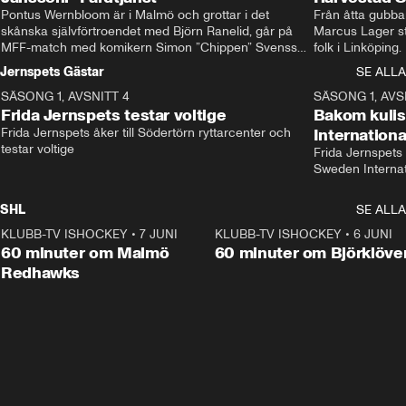
Pontus Wernbloom är i Malmö och grottar i det 
Från åtta gubbar 
skånska självförtroendet med Björn Ranelid, går på 
Marcus Lager sta
MFF-match med komikern Simon ”Chippen” Svensson 
folk i Linköping
och hjälper skadade stjärnbacken Pontus Jansson 
och Wernbloom kl
Jernspets Gästar
SE ALLA
hem. 
SÄSONG 1, AVSNITT 4
13:37
SÄSONG 1, AVS
Frida Jernspets testar voltige
Bakom kuli
Frida Jernspets åker till Södertörn ryttarcenter och 
Internation
testar voltige
Frida Jernspets 
Sweden Interna
SHL
SE ALLA
KLUBB-TV ISHOCKEY
•
7 JUNI
1:02:53
KLUBB-TV ISHOCKEY
•
6 JUNI
1:0
Plus
60 minuter om Malmö
60 minuter om Björklöve
Redhawks