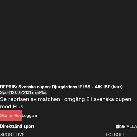
REPRIS: Svenska cupen: Djurgårdens IF IBS - AIK IBF (herr)
Sport
12.09.22
131 min
Plus
Se reprisen av matchen i omgång 2 i svenska cupen 
med Plus.
Skaffa Plus
Logga in
Direktsänd sport
SE ALLA
SPORT LIVE
FOTBOLL
LIVE