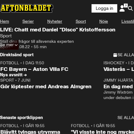
Logga in
Hem
Serier
Nyheter
Sport
Nöje
Livsstil
LIVE: Chatt med Daniel "Disco" Kristoffersson
Sport
Ställ dina frågor till allsvenska experten
Se mer
Sport
•
25.08.22
•
55 min
Direktsänd sport
SE ALLA
FOTBOLL
•
I DAG 11:50
ISHOCKEY
•
I 
Plus
Plus
FC Bayern – Aston Villa FC
Västerås – 
Nya avsnitt →
SPORT
•
7 JUNI
16:36
JIMMY HJÄRTA
Gör löptester med Andreas Almgren
En dag med 
Jimmy Wixtröm 
under debuten i
Senaste sportklippen
SE ALLA
FOTBOLL
•
I GÅR 19:55
0:29
FOTBOLL
•
I GÅR 19:55
Blåvitt tvingas utrymma
”Vi visste inte nog mycke