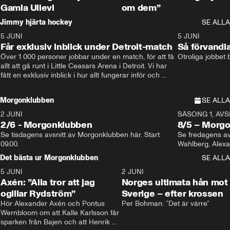
Gamla Ullevi
om dem”
Jimmy hjärta hockey
SE ALLA
5 JUNI
11:14
5 JUNI
Får exklusiv inblick under Detroit-match
Så förvandl
Över 1 000 personer jobbar under en match, för att få 
Otroliga jobbet
allt att gå runt i Little Ceasars Arena i Detroit. Vi har 
fått en exklusiv inblick i hur allt fungerar inför och 
under match i världens bästa hockeyliga
Morgonklubben
SE ALLA
2 JUNI
SÄSONG 1, AVSN
2/6 - Morgonklubben
8/5 – Morg
Se tisdagens avsnitt av Morgonklubben här. Start 
Se fredagens av
09.00. 
Det bästa ur Morgonklubben
SE ALLA
5 JUNI
0:44
2 JUNI
Axén: ”Alla tror att jag
Norges ultimata hån mot
ogillar Rydström”
Sverige – efter krossen
Hör Alexander Axén och Pontus 
Per Bohman: ”Det är värre”
Wernbloom om att Kalle Karlsson får 
sparken från Bajen och att Henrik 