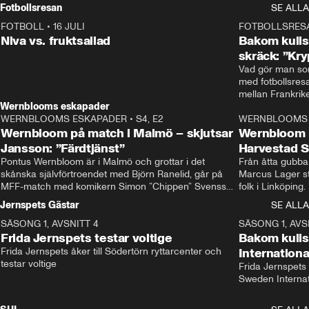
Rydström tar över
Fotbollsresan
SE ALLA
FOTBOLL
•
16 JULI
0:44
FOTBOLLSRES
Niva vs. fruktsallad
Bakom kulis
skräck: ”Kry
Vad gör man som
med fotbollsres
Wernblooms eskapader
WERNBLOOMS ESKAPADER
•
S4, E2
38:23
WERNBLOOMS 
Wernbloom på match i Malmö – skjutsar
Wernbloom 
Jansson: ”Färdtjänst”
Harvestad 
Pontus Wernbloom är i Malmö och grottar i det 
Från åtta gubbar 
skånska självförtroendet med Björn Ranelid, går på 
Marcus Lager sta
MFF-match med komikern Simon ”Chippen” Svensson 
folk i Linköping
och hjälper skadade stjärnbacken Pontus Jansson 
och Wernbloom kl
Jernspets Gästar
SE ALLA
hem. 
SÄSONG 1, AVSNITT 4
13:37
SÄSONG 1, AVS
Frida Jernspets testar voltige
Bakom kuli
Frida Jernspets åker till Södertörn ryttarcenter och 
Internation
testar voltige
Frida Jernspets 
Sweden Interna