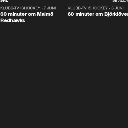
SHL
SE ALLA
KLUBB-TV ISHOCKEY
•
7 JUNI
1:02:53
KLUBB-TV ISHOCKEY
•
6 JUNI
1:0
Plus
60 minuter om Malmö
60 minuter om Björklöve
Redhawks