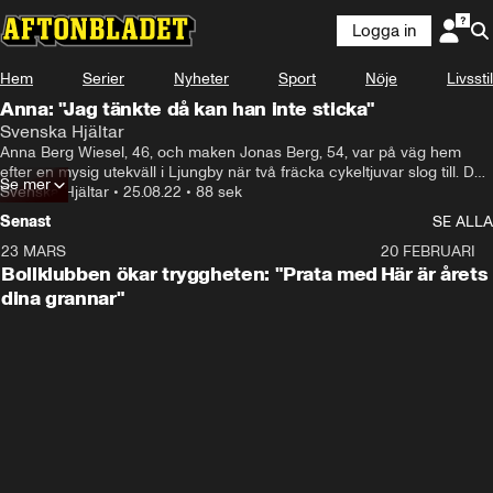
Logga in
Hem
Serier
Nyheter
Sport
Nöje
Livsstil
Anna: "Jag tänkte då kan han inte sticka"
Svenska Hjältar
Anna Berg Wiesel, 46, och maken Jonas Berg, 54, var på väg hem 
efter en mysig utekväll i Ljungby när två fräcka cykeltjuvar slog till. Den 
Se mer
ene slet elcykeln ur händerna på Anna, den andre hamnade i 
Svenska Hjältar
•
25.08.22
•
88 sek
handgemäng med Jonas och tumlade i marken. Då gjorde Anna ett 
Senast
SE ALLA
rådigt ingripande.
23 MARS
1:27
20 FEBRUARI
Bollklubben ökar tryggheten: "Prata med
Här är årets
dina grannar"