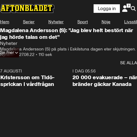
Logga in
Hem
Serier
Nyheter
Sport
Nöje
Livsstil
Magdalena Andersson (S): ”Jag blev helt bestört när
jag hörde talas om det”
Nyheter
Magdalena Andersson (S) på plats i Eskilstuna dagen eter skjutningen.
Se mer
Nyheter
•
27.08.22
•
110 sek
SE ALLA
7 AUGUSTI
0:42
I DAG 05:56
Kristersson om Tidö-
20 000 evakuerade – nä
sprickan i vårdfrågan
bränder gäckar Kanada