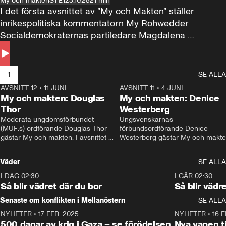
My och makten
S1 E1
23.10.25
21 min
I det första avsnittet av ”My och Makten” ställer 
inrikespolitiska kommentatorn My Rohwedder 
Socialdemokraternas partiledare Magdalena 
Andersson till svars.
1
SE ALLA
AVSNITT 12
•
11 JUNI
26:27
AVSNITT 11
•
4 JUNI
2
My och makten: Douglas
My och makten: Denice
Thor
Westerberg
Moderata ungdomsförbundet 
Ungsvenskarnas 
(MUF:s) ordförande Douglas Thor 
förbundsordförande Denice 
gästar My och makten. I avsnittet 
Westerberg gästar My och makten.
diskuteras tonårsutvisningarna och 
avsnittet diskuteras migrationsfrå
hur Moderaterna ska locka väljare till 
och hur SD ska locka kvinnliga 
Väder
SE ALLA
valet i höst. 
väljare. 
I DAG 02:30
1:06
I GÅR 02:30
Så blir vädret där du bor
Så blir vädr
Senaste om konflikten i Mellanöstern
SE ALLA
NYHETER
•
17 FEB. 2025
0:45
NYHETER
•
16 F
500 dagar av krig i Gaza – se förödelsen
Nya vapen ti