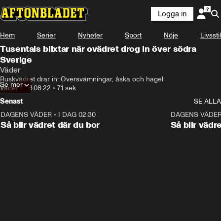
Logga in
Hem
Serier
Nyheter
Sport
Nöje
Livsstil
Tusentals blixtar när ovädret drog in över södra
Sverige
Väder
Ruskvädret drar in: Översvämningar, åska och hagel
Se mer
Väder
•
28.08.22
•
71 sek
Senast
SE ALLA
DAGENS VÄDER
•
I DAG 02:30
1:06
DAGENS VÄDE
Så blir vädret där du bor
Så blir vädr