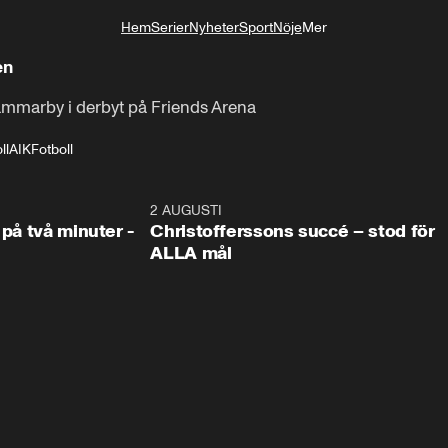
Hem
Serier
Nyheter
Sport
Nöje
Mer
Livsstil
en
Hammarby i derbyt på Friends Arena
ll
AIK
Fotboll
1:08
2 AUGUSTI
2:5
 på två minuter -
Christofferssons succé – stod för
ALLA mål