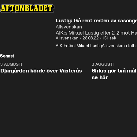
Lustig: Gå rent resten av säsong
Allsvenskan
AIK:s Mikael Lustig efter 2-2 mot 
Allsvenskan
•
28.08.22
•
151 sek
AIK Fotboll
Mikael Lustig
Allsvenskan i fotbo
Senast
3 AUGUSTI
3:00
3 AUGUSTI
Djurgården körde över Västerås
Sirius gör två mål
se här