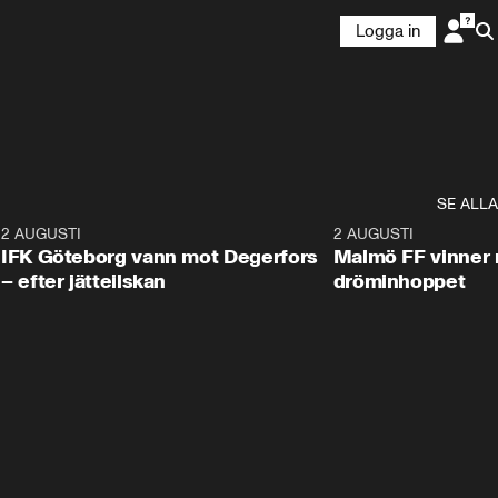
Logga in
SE ALLA
5
2 AUGUSTI
2:32
2 AUGUSTI
IFK Göteborg vann mot Degerfors
Malmö FF vinner 
– efter jätteilskan
dröminhoppet