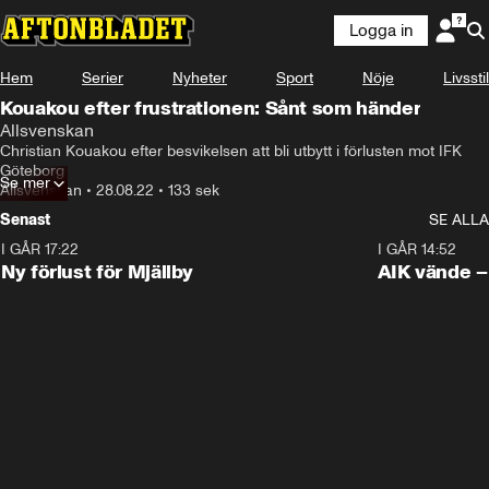
Logga in
Hem
Serier
Nyheter
Sport
Nöje
Livsstil
Kouakou efter frustrationen: Sånt som händer
Allsvenskan
Christian Kouakou efter besvikelsen att bli utbytt i förlusten mot IFK 
Göteborg
Se mer
Allsvenskan
•
28.08.22
•
133 sek
Senast
SE ALLA
I GÅR 17:22
0:37
I GÅR 14:52
Ny förlust för Mjällby
AIK vände – 