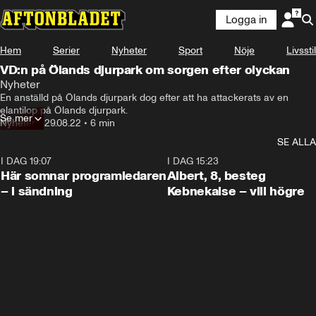
Logga in
Hem
Serier
Nyheter
Sport
Nöje
Livsstil
VD:n på Ölands djurpark om sorgen efter olyckan
Nyheter
En anställd på Ölands djurpark dog efter att ha attackerats av en 
elantilop på Ölands djurpark.
Se mer
Nyheter
•
29.08.22
•
6 min
SE ALLA
I DAG 19:07
0:45
I DAG 15:23
Här somnar programledaren
Albert, 8, besteg
– i sändning
Kebnekaise – vill högre