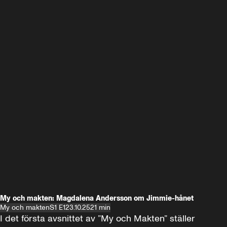
My och makten: Magdalena Andersson om Jimmie-hånet
My och makten
S1 E1
23.10.25
21 min
I det första avsnittet av ”My och Makten” ställer 