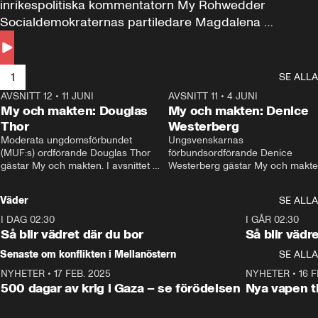
inrikespolitiska kommentatorn My Rohwedder 
Socialdemokraternas partiledare Magdalena 
Andersson till svars.
1
SE ALLA
AVSNITT 12
•
11 JUNI
26:27
AVSNITT 11
•
4 JUNI
2
My och makten: Douglas
My och makten: Denice
Thor
Westerberg
Moderata ungdomsförbundet 
Ungsvenskarnas 
(MUF:s) ordförande Douglas Thor 
förbundsordförande Denice 
gästar My och makten. I avsnittet 
Westerberg gästar My och makten.
diskuteras tonårsutvisningarna och 
avsnittet diskuteras migrationsfrå
hur Moderaterna ska locka väljare till 
och hur SD ska locka kvinnliga 
Väder
SE ALLA
valet i höst. 
väljare. 
I DAG 02:30
1:06
I GÅR 02:30
Så blir vädret där du bor
Så blir vädr
Senaste om konflikten i Mellanöstern
SE ALLA
NYHETER
•
17 FEB. 2025
0:45
NYHETER
•
16 F
500 dagar av krig i Gaza – se förödelsen
Nya vapen ti