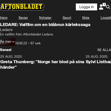
Logga in
Hem
Serier
Nyheter
Sport
Nöje
Livsstil
LEDARE: Valfilm om en blåbrun kärlekssaga
Ledare
En valfilm från Aftonbladet Ledare.

Se mer
Produktion: Kalle Sundin

Ledare
•
29.08.22
•
87 sek
Senast
SE ALLA
Aftonbladets ledarsida är en del av tidningens opinionsjournalistik. 
Ledarsidan är oberoende socialdemokratisk. Aftonbladet skiljer på 
25 AUG. 2025
0:33
25 AUG. 2025
opinionsjournalistik och nyhetsjournalistik. Nyhetsjournalistiken är 
Greta Thunberg: "Norge har blod på sina
Sylvi Listh
politiskt neutral.
händer"