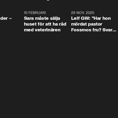
4:24
10 FEBRUARI
4:13
26 NOV. 2025
8:1
der –
Sara måste sälja
Leif GW: ”Har hon
huset för att ha råd
mördat pastor
med veterinären
Fossmos fru? Svar
nej.”