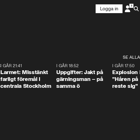
Logga in
SE ALLA
:30
6
I GÅR 21:41
0:35
I GÅR 18:52
0:33
I GÅR 17:50
Larmet: Misstänkt
Uppgifter: Jakt på
Explosion 
farligt föremål i
gärningsman – på
”Håren på
centrala Stockholm
samma ö
reste sig”