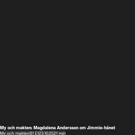
My och makten: Magdalena Andersson om Jimmie-hånet
My och makten
S1 E1
23.10.25
21 min