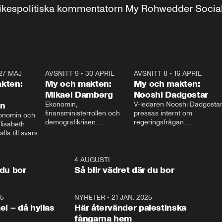
r inrikespolitiska kommentatorn My Rohwedder Soci
27 MAJ
3:51
AVSNITT 9
•
30 APRIL
24:00
AVSNITT 8
•
16 APRIL
25:1
kten:
My och makten:
My och makten:
Mikael Damberg
Nooshi Dadgostar
on
Ekonomin, 
V-ledaren Nooshi Dadgostar
finansministerrollen och 
pressas internt om 
onomin och 
demografikrisen. 
regeringsfrågan.

lisabeth 
Oppositionen ställs till svars 
I Aftonbladets 
ls till svars 
när Socialdemokraternas 
partiledarutfrågning ”My 
stern gästar 
Mikael Damberg gästar My 
och Makten” sätter hon ner 
My och Makten. 
och Makten. 
foten mot kritikerna:

1:06
4 AUGUSTI
1:0
– Vi ställer upp i val. Ska vi 
 du bor
Så blir vädret där du bor
vara med så sitter vi förstås 
25
1:22
NYHETER
•
21 JAN. 2025
0:5
ael – då hyllas
Här återvänder palestinska
fångarna hem