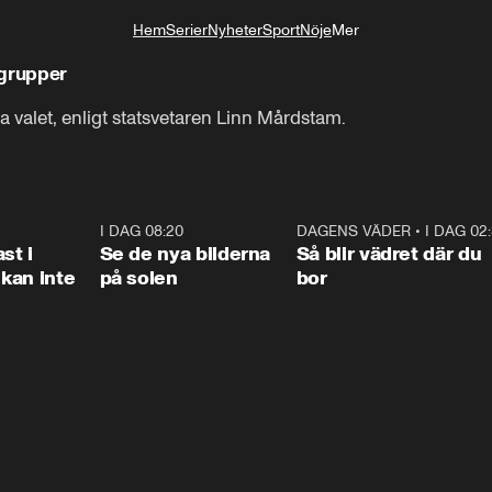
Hem
Serier
Nyheter
Sport
Nöje
Mer
Livsstil
rgrupper
 valet, enligt statsvetaren Linn Mårdstam.
1:26
I DAG 08:20
0:31
DAGENS VÄDER
•
I DAG 02
1:0
st i
Se de nya bilderna
Så blir vädret där du
kan inte
på solen
bor