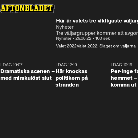
Här är valets tre viktigaste välja
Nyheter
Tre väljargrupper kommer att avgöra
Nyheter
•
29.08.22
•
100 sek
Valet 2022
Valet 2022: Slaget om väljarna
I DAG 19:07
0:42
I DAG 12:19
0:45
I DAG 10:16
Dramatiska scenen –
Här knockas
Per-Inge fa
med mirakulöst slut
politikern på
hemmet – 
stranden
komma ut