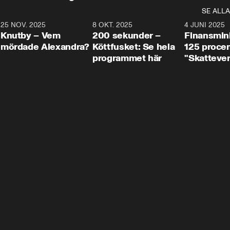
SE ALLA
3
25 NOV. 2025
31:05
8 OKT. 2025
4:29
4 JUNI 2025
Knutby – Vem
200 sekunder –
Finansmin
mördade Alexandra?
Köttfusket: Se hela
125 procent
programmet här
"Skattever
viktig uppg