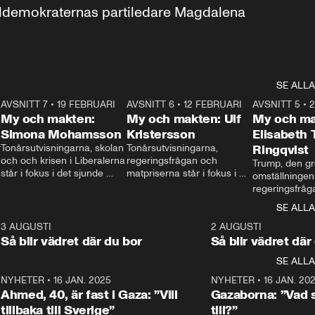
aldemokraternas partiledare Magdalena 
SE ALLA
7
AVSNITT 7
•
19 FEBRUARI
24:30
AVSNITT 6
•
12 FEBRUARI
27:30
AVSNITT 5
•
My och makten:
My och makten: Ulf
My och ma
Simona Mohamsson
Kristersson
Elisabeth
 
Tonårsutvisningarna, skolan 
Tonårsutvisningarna, 
Ringqvist
och och krisen i Liberalerna 
regeringsfrågan och 
Trump, den gr
står i fokus i det sjunde 
matpriserna står i fokus i 
omställningen
avsnittet av ”My och 
det sjätte avsnittet av ”My 
regeringsfråga
makten”. Se när 
och makten”. Se när 
centrum i det 
SE ALLA
Aftonbladets inrikespolitiska 
Aftonbladets inrikespolitiska 
avsnittet av ”
kommentator My 
kommentator My 
6
3 AUGUSTI
1:06
2 AUGUSTI
Makten”. Se nä
Rohwedder ställer 
Rohwedder ställer 
Så blir vädret där du bor
Så blir vädret där
Aftonbladets in
utbildnings- och 
statsminister Ulf Kristersson 
kommentator 
SE ALLA
integrationsminister Simona 
till svars.
Rohwedder stäl
Mohamsson till svars.
Centerpartiets
2
NYHETER
•
16 JAN. 2025
1:01
NYHETER
•
16 JAN. 20
Thand Ring till
Ahmed, 40, är fast i Gaza: ”Vill
Gazaborna: ”Vad s
tillbaka till Sverige”
till?”