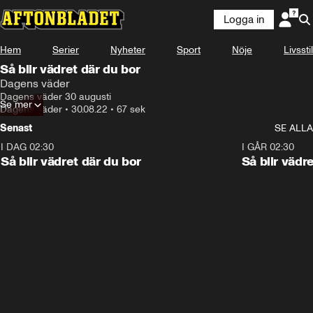
Logga in
Hem
Serier
Nyheter
Sport
Nöje
Livsstil
Så blir vädret där du bor
Dagens väder
Dagens väder 30 augusti
Se mer
Dagens väder
•
30.08.22
•
67 sek
Senast
SE ALLA
I DAG 02:30
1:06
I GÅR 02:30
Så blir vädret där du bor
Så blir vädr